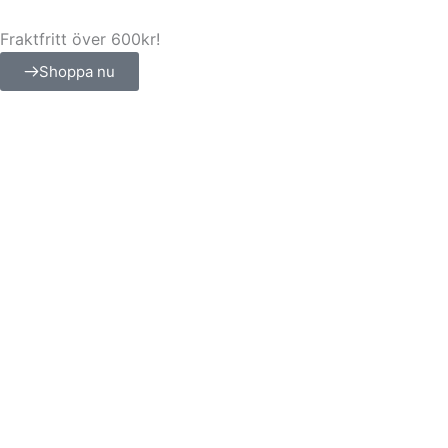
Hoppa
till
Fraktfritt över 600kr!
innehåll
Shoppa nu