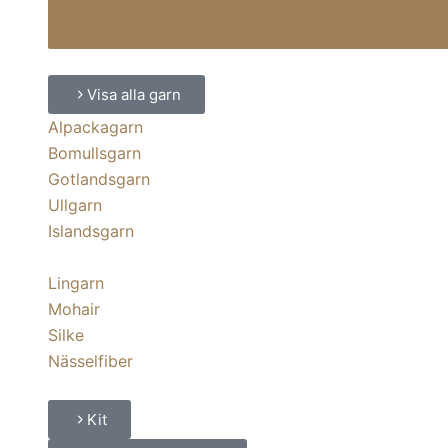
Visa alla garn
Alpackagarn
Bomullsgarn
Gotlandsgarn
Ullgarn
Islandsgarn
Lingarn
Mohair
Silke
Nässelfiber
Kit