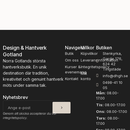
n
u
n
s
K
h
i
e
d
d
s
L
i
a
l
c
Design & Hantverk
Navigera
Villkor
Butiken
k
e
Butik
Köpvillkor
Stenkyrka,
Gotland
E
M
Garde 176,
r
Om oss
Leveransinformation
ö
Norra Gotlands största
624 42
l
r
hantverksbutik. En unik
Kurser &
Integritetspolicy
Tingstäde
e
k
evenemang
destination där tradition,
Mitt
info@dhgh.se
L
R
Kontakt
konto
kreativitet och genuint hantverk
0498-41 10
a
o
möts under samma tak.
05
x
s
Mån:
08.00-
r
a
Nyhetsbrev
17.00
o
3
SKICKA
E-
Tis:
08.00-17.00
s
0
post
Ons:
08.00-17.00
a
0
Genom att skicka accepterar du vår
integritetspolicy.
4
Tors:
08.00-
1
17.00
0
m
0
ä