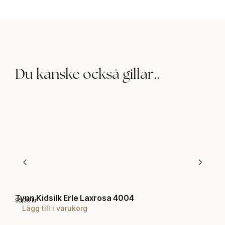
Du kanske också gillar..
Tynn Kidsilk Erle Laxrosa 4004
Bru
95,00
kr
99,0
Lägg till i varukorg
T
B
-
y
r