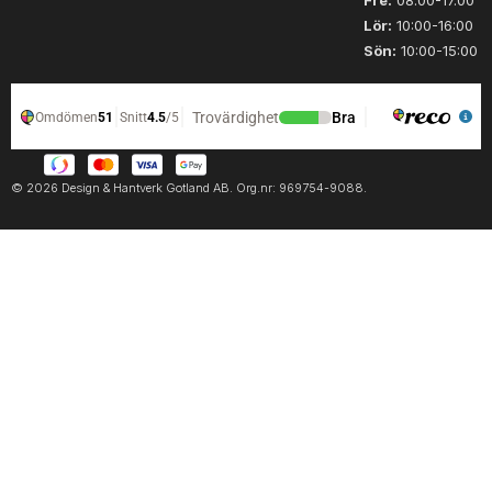
Fre:
08.00-17.00
4
n
Lör:
10:00-16:00
m
g
Sön:
10:00-15:00
ä
d
n
g
d
© 2026 Design & Hantverk Gotland AB. Org.nr: 969754-9088.