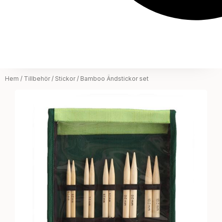
Hem
/
Tillbehör
/
Stickor
/ Bamboo Ändstickor set