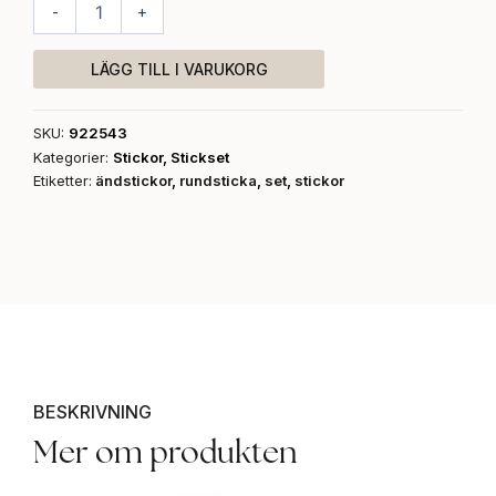
Ändstickor
-
+
set
mängd
LÄGG TILL I VARUKORG
SKU:
922543
Kategorier:
Stickor
,
Stickset
Etiketter:
ändstickor
,
rundsticka
,
set
,
stickor
BESKRIVNING
Mer om produkten