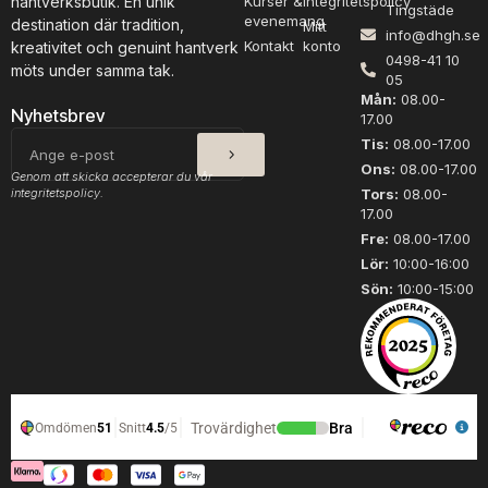
hantverksbutik. En unik
Kurser &
Integritetspolicy
0
Tingstäde
e
5
evenemang
destination där tradition,
0
Mitt
info@dhgh.se
n
,
Kontakt
konto
kreativitet och genuint hantverk
h
k
0498-41 10
4
möts under samma tak.
r
05
a
.
t
Mån:
08.00-
r
0
i
Nyhetsbrev
17.00
f
0
l
SKICKA
E-
Tis:
08.00-17.00
l
l
o
1
post
Ons:
08.00-17.00
c
e
Genom att skicka accepterar du vår
2
integritetspolicy.
Tors:
08.00-
h
r
5
17.00
5
,
a
0
.
Fre:
08.00-17.00
v
0
5
Lör:
10:00-16:00
a
0
k
r
Sön:
10:00-15:00
m
r
i
m
a
m
n
ä
t
n
e
g
r
d
.
D