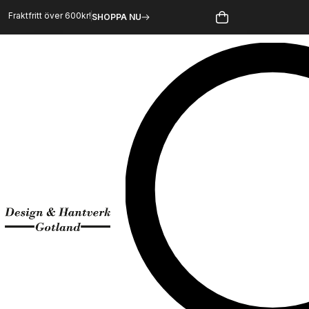
Hoppa
Fraktfritt över 600kr!
SHOPPA NU
till
innehåll
Sök