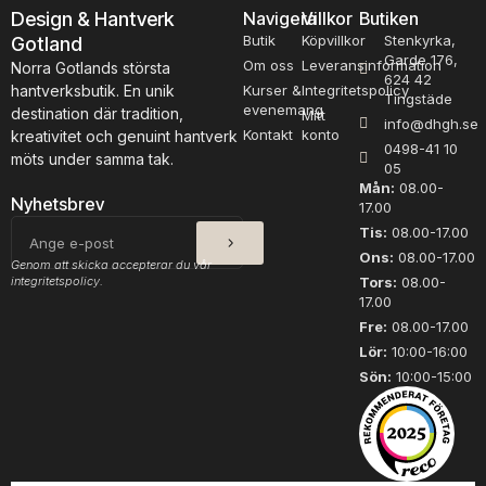
c
u
Design & Hantverk
Navigera
Villkor
Butiken
e
l
Butik
Köpvillkor
Stenkyrka,
Gotland
M
o
Garde 176,
ö
Om oss
Leveransinformation
r
Norra Gotlands största
624 42
r
m
hantverksbutik. En unik
Kurser &
Integritetspolicy
Tingstäde
k
ä
evenemang
destination där tradition,
Mitt
info@dhgh.se
R
n
Kontakt
konto
kreativitet och genuint hantverk
0498-41 10
o
g
möts under samma tak.
05
s
d
Mån:
08.00-
a
Nyhetsbrev
17.00
3
SKICKA
E-
Tis:
08.00-17.00
0
post
Ons:
08.00-17.00
0
Genom att skicka accepterar du vår
integritetspolicy.
1
Tors:
08.00-
17.00
m
ä
Fre:
08.00-17.00
n
Lör:
10:00-16:00
g
Sön:
10:00-15:00
d