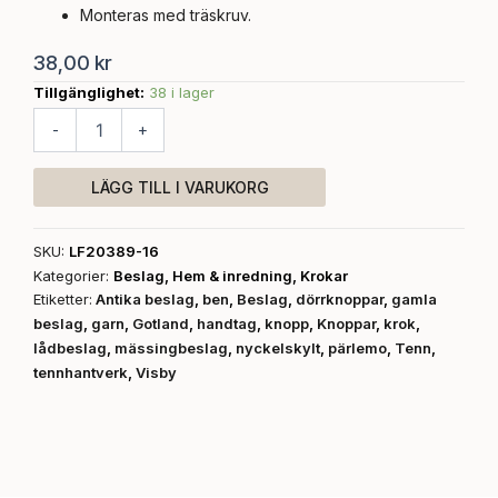
Monteras med träskruv.
38,00
kr
Tillgänglighet:
38 i lager
Beslag,
Krok
-
+
svart
antik,
handgjord
LÄGG TILL I VARUKORG
mängd
SKU:
LF20389-16
Kategorier:
Beslag
,
Hem & inredning
,
Krokar
Etiketter:
Antika beslag
,
ben
,
Beslag
,
dörrknoppar
,
gamla
beslag
,
garn
,
Gotland
,
handtag
,
knopp
,
Knoppar
,
krok
,
lådbeslag
,
mässingbeslag
,
nyckelskylt
,
pärlemo
,
Tenn
,
tennhantverk
,
Visby