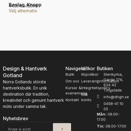
Beslag, Knopp
Bes
44,00
kr
–
79,00
kr
59,0
P
Välj alternativ
B
D
-
r
e
e
i
s
n
s
l
i
h
n
a
ä
t
g
r
e
,
r
p
K
v
r
a
l
o
l
ä
l
d
Design & Hantverk
Navigera
Villkor
Butiken
p
:
u
Butik
Köpvillkor
Stenkyrka,
Gotland
p
4
k
Garde 176,
4
m
Om oss
Leveransinformation
Norra Gotlands största
t
,
624 42
ä
hantverksbutik. En unik
Kurser &
Integritetspolicy
0
Tingstäde
e
n
evenemang
destination där tradition,
0
Mitt
info@dhgh.se
n
g
Kontakt
konto
kreativitet och genuint hantverk
h
k
0498-41 10
d
möts under samma tak.
r
05
a
t
Mån:
08.00-
r
i
Nyhetsbrev
17.00
f
l
SKICKA
E-
Tis:
08.00-17.00
l
l