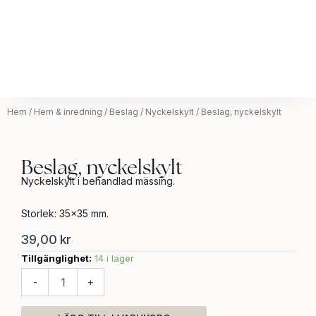
Hem
/
Hem & inredning
/
Beslag
/
Nyckelskylt
/ Beslag, nyckelskylt
Beslag, nyckelskylt
Nyckelskylt i behandlad mässing.
Storlek: 35×35 mm.
39,00
kr
Tillgänglighet:
14 i lager
Beslag,
nyckelskylt
-
+
mängd