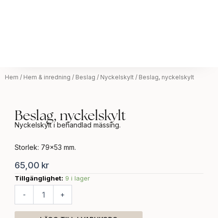
Hem
/
Hem & inredning
/
Beslag
/
Nyckelskylt
/ Beslag, nyckelskylt
Beslag, nyckelskylt
Nyckelskylt i behandlad mässing.
Storlek: 79×53 mm.
65,00
kr
Tillgänglighet:
9 i lager
Beslag,
nyckelskylt
-
+
mängd