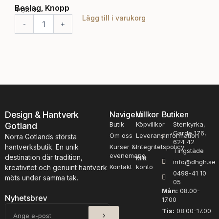
Beslag, Knopp
Bes
44,00
kr
44,0
Lägg till i varukorg
Välj
B
-
+
e
s
l
a
g
,
K
n
o
Design & Hantverk
Navigera
Villkor
Butiken
p
Butik
Köpvillkor
Stenkyrka,
Gotland
p
Garde 176,
m
Om oss
Leveransinformation
Norra Gotlands största
624 42
ä
hantverksbutik. En unik
Kurser &
Integritetspolicy
Tingstäde
n
evenemang
destination där tradition,
Mitt
info@dhgh.se
g
Kontakt
konto
kreativitet och genuint hantverk
0498-41 10
d
möts under samma tak.
05
Mån:
08.00-
Nyhetsbrev
17.00
SKICKA
E-
Tis:
08.00-17.00