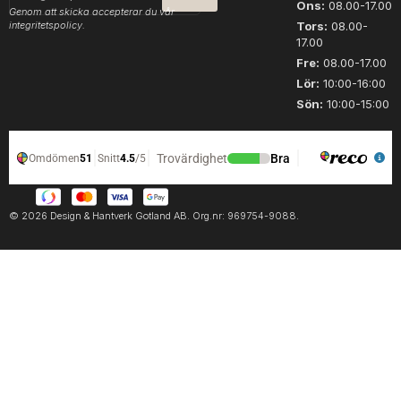
post
Ons:
08.00-17.00
Genom att skicka accepterar du vår
integritetspolicy.
Tors:
08.00-
17.00
Fre:
08.00-17.00
Lör:
10:00-16:00
Sön:
10:00-15:00
© 2026 Design & Hantverk Gotland AB. Org.nr: 969754-9088.