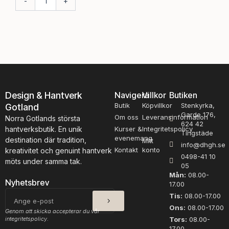
-
+
-
e
e
s
s
l
l
a
a
g
g
,
,
K
K
n
n
o
o
Design & Hantverk
Navigera
Villkor
Butiken
p
p
Butik
Köpvillkor
Stenkyrka,
Gotland
p
p
Garde 176,
m
Om oss
Leveransinformation
m
Norra Gotlands största
624 42
ä
ä
hantverksbutik. En unik
Kurser &
Integritetspolicy
Tingstäde
n
n
evenemang
destination där tradition,
Mitt
info@dhgh.se
g
g
Kontakt
konto
kreativitet och genuint hantverk
0498-41 10
d
d
möts under samma tak.
05
Mån:
08.00-
Nyhetsbrev
17.00
SKICKA
E-
Tis:
08.00-17.00
post
Ons:
08.00-17.00
Genom att skicka accepterar du vår
integritetspolicy.
Tors:
08.00-
17.00