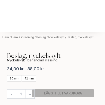
Hem
/
Hem & inredning
/
Beslag
/
Nyckelskylt
/ Beslag, nyckelskylt
Beslag, nyckelskylt
Nyckelskylt i behandlad mässing.
Prisintervall:
34,00
kr
–
38,00
kr
34,00 kr
Beslag,
30 mm
42 mm
till
nyckelskylt
38,00 kr
mängd
LÄGG TILL I VARUKORG
-
+