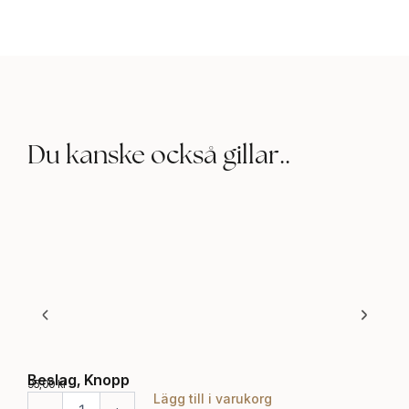
Du kanske också gillar..
Beslag, Knopp
Bes
95,00
kr
44,0
Lägg till i varukorg
B
B