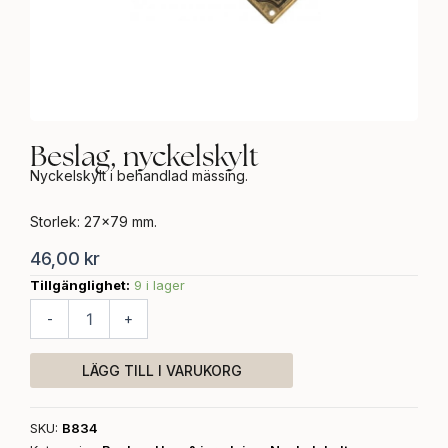
Beslag, nyckelskylt
Nyckelskylt i behandlad mässing.
Storlek: 27×79 mm.
46,00
kr
Tillgänglighet:
9 i lager
Beslag,
nyckelskylt
-
+
mängd
LÄGG TILL I VARUKORG
SKU:
B834