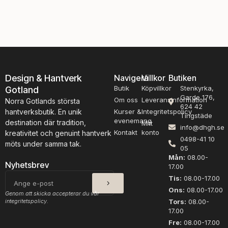
l
l
a
a
g
g
,
,
K
K
n
n
o
o
Design & Hantverk
Navigera
Villkor
Butiken
p
p
Butik
Köpvillkor
Stenkyrka,
Gotland
p
p
Garde 176,
m
m
Om oss
Leveransinformation
Norra Gotlands största
624 42
ä
ä
hantverksbutik. En unik
Kurser &
Integritetspolicy
Tingstäde
n
n
evenemang
destination där tradition,
Mitt
info@dhgh.se
g
g
Kontakt
konto
kreativitet och genuint hantverk
0498-41 10
d
d
möts under samma tak.
05
Mån:
08.00-
Nyhetsbrev
17.00
SKICKA
E-
Tis:
08.00-17.00
post
Ons:
08.00-17.00
Genom att skicka accepterar du vår
integritetspolicy.
Tors:
08.00-
17.00
Fre:
08.00-17.00