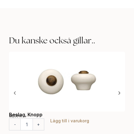
Du kanske också gillar..
Beslag, Knopp
Bes
88,00
kr
115,0
Lägg till i varukorg
B
B
-
+
-
e
e
s
s