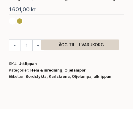
1 601,00
kr
Bordslykta,
Utklippan
mängd
LÄGG TILL I VARUKORG
-
+
SKU:
Utklippan
Kategorier:
Hem & inredning
,
Oljelampor
Etiketter:
Bordslykta
,
Karlskrona
,
Oljelampa
,
utklippan