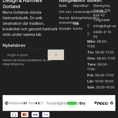
Design & Hantverk
Navigera
Villkor
Butiken
p
u
Butik
Köpvillkor
Stenkyrka,
Gotland
p
k
Garde 176,
Om oss
Leveransinformation
m
Norra Gotlands största
t
624 42
ä
hantverksbutik. En unik
Kurser &
Integritetspolicy
Tingstäde
e
n
evenemang
destination där tradition,
Mitt
info@dhgh.se
n
g
Kontakt
konto
kreativitet och genuint hantverk
h
0498-41 10
d
möts under samma tak.
05
a
Mån:
08.00-
r
Nyhetsbrev
17.00
f
SKICKA
E-
Tis:
08.00-17.00
l
post
Ons:
08.00-17.00
e
Genom att skicka accepterar du vår
integritetspolicy.
Tors:
08.00-
r
17.00
a
Fre:
08.00-17.00
v
Lör:
10:00-16:00
a
r
Sön:
10:00-15:00
i
a
n
t
e