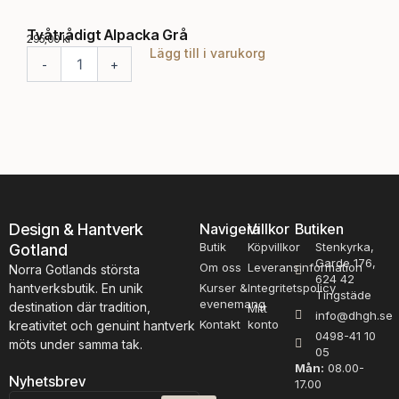
Tvåtrådigt Alpacka Grå
Röd
295,00
kr
120,
Lägg till i varukorg
T
R
-
+
-
v
ö
å
d
t
c
r
e
å
d
d
e
i
r
g
o
t
l
Design & Hantverk
Navigera
Villkor
Butiken
A
j
Butik
Köpvillkor
Stenkyrka,
Gotland
l
a
Garde 176,
p
Om oss
Leveransinformation
m
Norra Gotlands största
624 42
a
ä
hantverksbutik. En unik
Kurser &
Integritetspolicy
Tingstäde
c
n
evenemang
destination där tradition,
Mitt
info@dhgh.se
k
g
Kontakt
konto
kreativitet och genuint hantverk
0498-41 10
a
d
möts under samma tak.
05
G
Mån:
08.00-
r
Nyhetsbrev
17.00
å