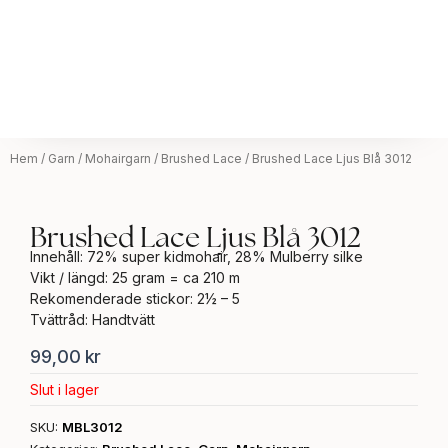
Hem
/
Garn
/
Mohairgarn
/
Brushed Lace
/ Brushed Lace Ljus Blå 3012
Brushed Lace Ljus Blå 3012
Innehåll: 72% super kidmohair, 28% Mulberry silke
Vikt / längd: 25 gram = ca 210 m
Rekomenderade stickor: 2½ – 5
Tvättråd: ​Handtvätt
99,00
kr
Slut i lager
SKU:
MBL3012