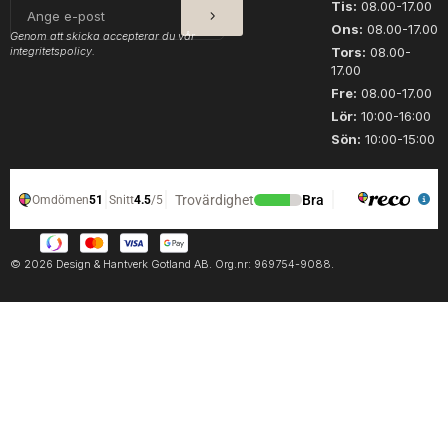
SKICKA
E-
Tis:
08.00-17.00
m
post
Ons:
08.00-17.00
ä
Genom att skicka accepterar du vår
integritetspolicy.
n
Tors:
08.00-
17.00
g
d
Fre:
08.00-17.00
Lör:
10:00-16:00
Sön:
10:00-15:00
© 2026 Design & Hantverk Gotland AB. Org.nr: 969754-9088.