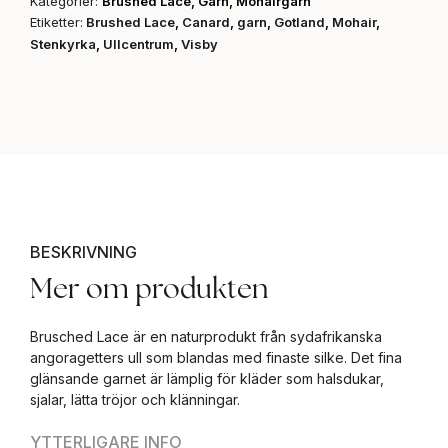
Kategorier:
Brushed Lace
,
Garn
,
Mohairgarn
Etiketter:
Brushed Lace
,
Canard
,
garn
,
Gotland
,
Mohair
,
Stenkyrka
,
Ullcentrum
,
Visby
BESKRIVNING
Mer om produkten
Brusched Lace är en naturprodukt från sydafrikanska
angoragetters ull som blandas med finaste silke. Det fina
glänsande garnet är lämplig för kläder som halsdukar,
sjalar, lätta tröjor och klänningar.
YTTERLIGARE INFO