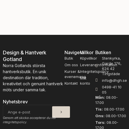
t
-
l
t
a
v
n
i
d
n
s
n
g
a
a
t
r
2
Design & Hantverk
Navigera
Villkor
Butiken
n
2
Butik
Köpvillkor
Stenkyrka,
Gotland
,
1
Garde 176,
F
8
Om oss
Leveransinformation
Norra Gotlands största
624 42
i
,
hantverksbutik. En unik
Kurser &
Integritetspolicy
Tingstäde
n
t
evenemang
destination där tradition,
Mitt
info@dhgh.se
u
v
Kontakt
konto
kreativitet och genuint hantverk
0498-41 10
l
å
möts under samma tak.
05
l
t
Mån:
08.00-
F
r
Nyhetsbrev
17.00
2
å
SKICKA
E-
Tis:
08.00-17.00
5
d
post
Ons:
08.00-17.00
0
i
Genom att skicka accepterar du vår
5
g
integritetspolicy.
Tors:
08.00-
17.00
m
t