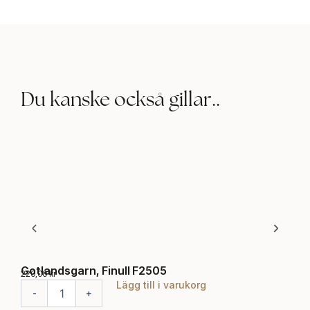
Du kanske också gillar..
Gotlandsgarn, Finull F2505
Z-t
220,00
kr
nat
Lägg till i varukorg
G
195,
-
+
o
Z
-