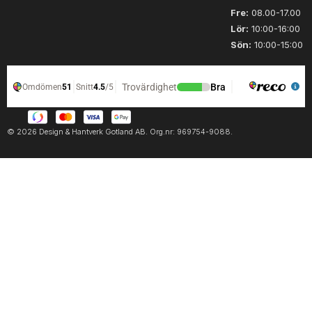
ä
G
Fre:
08.00-17.00
n
o
Lör:
10:00-16:00
g
t
Sön:
10:00-15:00
d
l
a
n
d
s
g
© 2026 Design & Hantverk Gotland AB. Org.nr: 969754-9088.
a
r
n
,
n
a
t
u
r
v
i
t
m