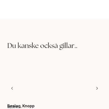
Du kanske också gillar..
Beslag, Knopp
Bes
88,00
kr
115,0