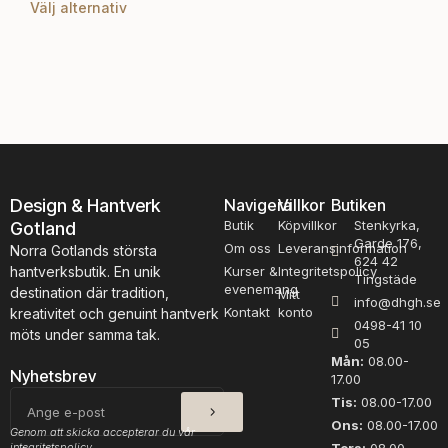
Välj alternativ
B
D
-
e
e
s
n
l
h
a
ä
g
r
,
p
K
r
n
o
o
d
Design & Hantverk
Navigera
Villkor
Butiken
p
u
Butik
Köpvillkor
Stenkyrka,
Gotland
p
k
Garde 176,
m
Om oss
Leveransinformation
Norra Gotlands största
t
624 42
ä
hantverksbutik. En unik
Kurser &
Integritetspolicy
Tingstäde
e
n
evenemang
destination där tradition,
Mitt
info@dhgh.se
n
g
Kontakt
konto
kreativitet och genuint hantverk
h
0498-41 10
d
möts under samma tak.
05
a
Mån:
08.00-
r
Nyhetsbrev
17.00
f
SKICKA
E-
Tis:
08.00-17.00
l
post
Ons:
08.00-17.00
e
Genom att skicka accepterar du vår
integritetspolicy.