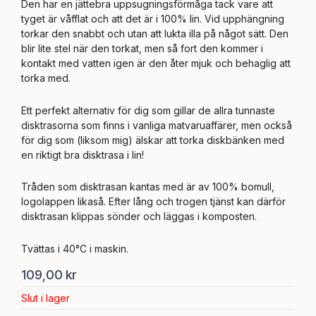
Den har en jättebra uppsugningsförmåga tack vare att
tyget är våfflat och att det är i 100% lin. Vid upphängning
torkar den snabbt och utan att lukta illa på något sätt. Den
blir lite stel när den torkat, men så fort den kommer i
kontakt med vatten igen är den åter mjuk och behaglig att
torka med.
Ett perfekt alternativ för dig som gillar de allra tunnaste
disktrasorna som finns i vanliga matvaruaffärer, men också
för dig som (liksom mig) älskar att torka diskbänken med
en riktigt bra disktrasa i lin!
Tråden som disktrasan kantas med är av 100% bomull,
logolappen likaså. Efter lång och trogen tjänst kan därför
disktrasan klippas sönder och läggas i komposten.
Tvättas i 40°C i maskin.
109,00
kr
Slut i lager