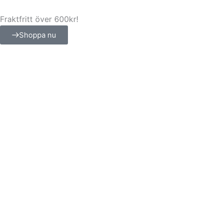
Hoppa
till
Fraktfritt över 600kr!
innehåll
Shoppa nu