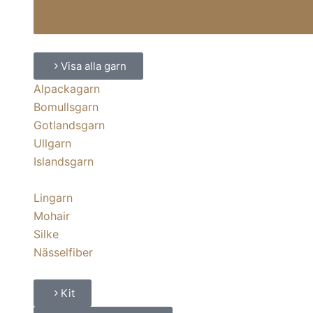
Visa alla garn
Alpackagarn
Bomullsgarn
Gotlandsgarn
Ullgarn
Islandsgarn
Lingarn
Mohair
Silke
Nässelfiber
Kit