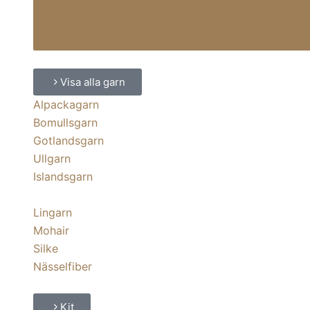
Visa alla garn
Alpackagarn
Bomullsgarn
Gotlandsgarn
Ullgarn
Islandsgarn
Lingarn
Mohair
Silke
Nässelfiber
Kit