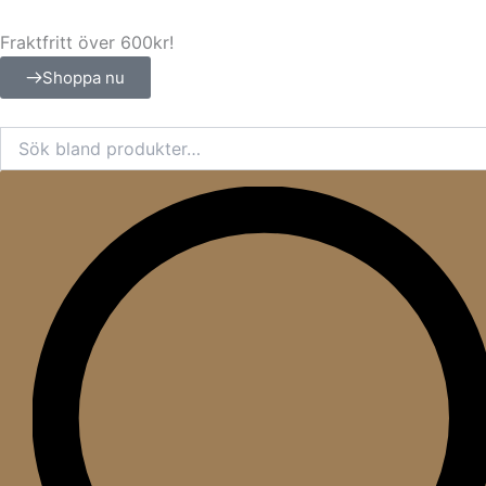
Hoppa
till
Fraktfritt över 600kr!
innehåll
Shoppa nu
Sök