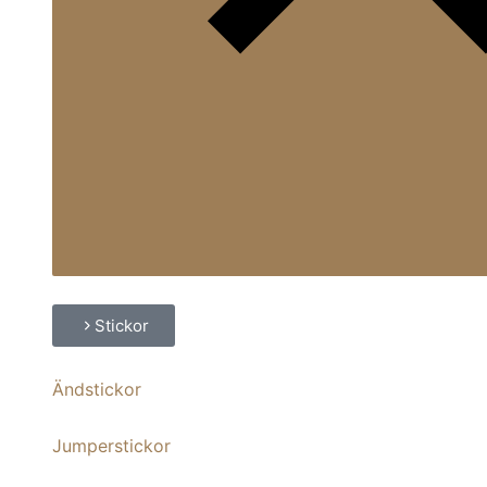
Stickor
Ändstickor
Jumperstickor