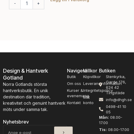
-
+
-
a
n
t
a
t
c
e
k
s
s
k
k
e
i
d
t
m
m
ä
ä
n
n
Design & Hantverk
Navigera
Villkor
Butiken
g
g
Butik
Köpvillkor
Stenkyrka,
Gotland
d
d
Garde 176,
Om oss
Leveransinformation
Norra Gotlands största
624 42
hantverksbutik. En unik
Kurser &
Integritetspolicy
Tingstäde
evenemang
destination där tradition,
Mitt
info@dhgh.se
Kontakt
konto
kreativitet och genuint hantverk
0498-41 10
möts under samma tak.
05
Mån:
08.00-
Nyhetsbrev
17.00
SKICKA
E-
Tis:
08.00-17.00