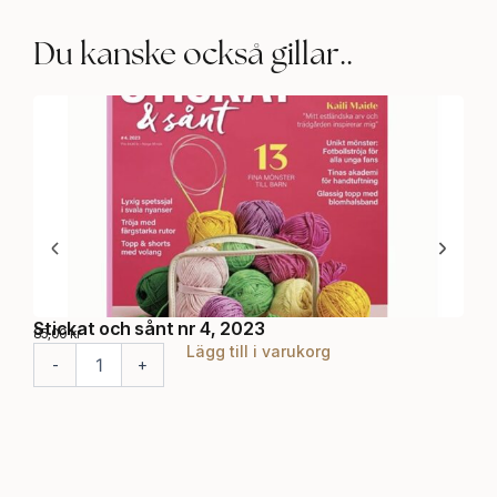
Du kanske också gillar..
Stickat och sånt nr 4, 2023
Sti
85,00
kr
85,0
Lägg till i varukorg
S
S
-
+
-
t
t
i
i
c
c
k
k
a
a
t
t