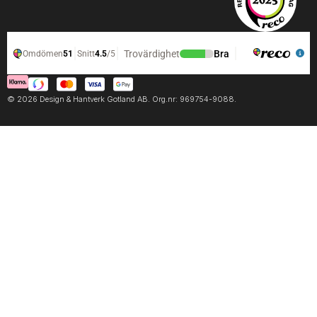
© 2026 Design & Hantverk Gotland AB. Org.nr: 969754-9088.