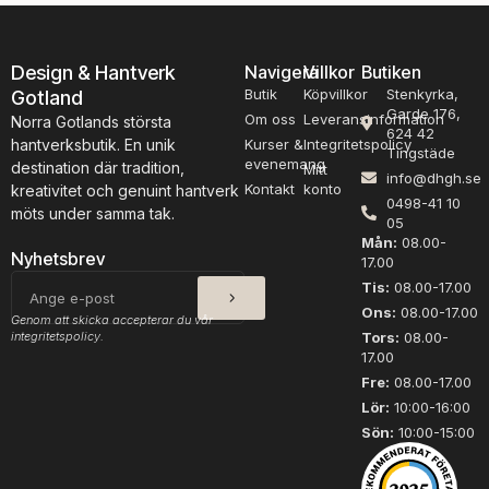
o
o
c
c
h
h
Design & Hantverk
Navigera
Villkor
Butiken
s
s
Butik
Köpvillkor
Stenkyrka,
Gotland
å
å
Garde 176,
n
n
Om oss
Leveransinformation
Norra Gotlands största
624 42
t
t
hantverksbutik. En unik
Kurser &
Integritetspolicy
Tingstäde
n
n
evenemang
destination där tradition,
Mitt
info@dhgh.se
r
r
Kontakt
konto
kreativitet och genuint hantverk
0498-41 10
4
2
möts under samma tak.
05
,
,
Mån:
08.00-
2
2
Nyhetsbrev
17.00
0
0
SKICKA
E-
Tis:
08.00-17.00
2
2
post
Ons:
08.00-17.00
3
3
Genom att skicka accepterar du vår
m
m
integritetspolicy.
Tors:
08.00-
17.00
ä
ä
n
n
Fre:
08.00-17.00
g
g
Lör:
10:00-16:00
d
d
Sön:
10:00-15:00