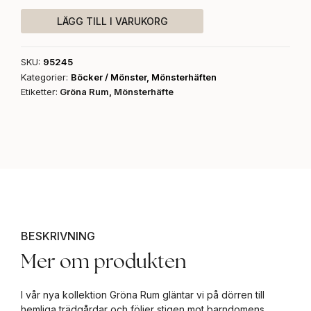
Barn
-
LÄGG TILL I VARUKORG
Mönsterhäfte
7
SKU:
95245
mängd
Kategorier:
Böcker / Mönster
,
Mönsterhäften
Etiketter:
Gröna Rum
,
Mönsterhäfte
BESKRIVNING
Mer om produkten
I vår nya kollektion Gröna Rum gläntar vi på dörren till
hemliga trädgårdar och följer stigen mot barndomens