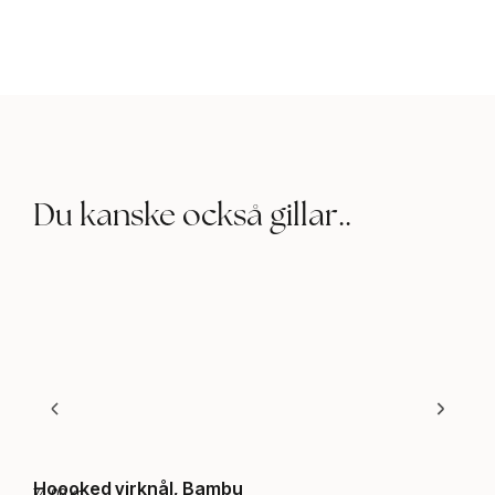
Du kanske också gillar..
Hoooked virknål, Bambu
Str
74,00
kr
625,