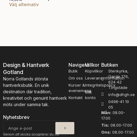
Välj alternativ
S
D
-
t
e
r
n
u
h
m
ä
p
r
s
p
t
r
i
o
c
d
Design & Hantverk
Navigera
Villkor
Butiken
k
u
Butik
Köpvillkor
Stenkyrka,
Gotland
o
k
Garde 176,
r
Om oss
Leveransinformation
Norra Gotlands största
t
624 42
s
hantverksbutik. En unik
Kurser &
Integritetspolicy
Tingstäde
e
e
evenemang
destination där tradition,
Mitt
info@dhgh.se
n
t
Kontakt
konto
kreativitet och genuint hantverk
h
0498-41 10
b
möts under samma tak.
05
a
a
Mån:
08.00-
r
m
Nyhetsbrev
17.00
f
b
SKICKA
E-
Tis:
08.00-17.00
l
u
post
Ons:
08.00-17.00
m
e
Genom att skicka accepterar du vår