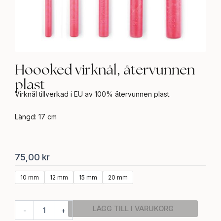
Hoooked virknål, återvunnen
plast
Virknål tillverkad i EU av 100% återvunnen plast.
Längd: 17 cm
75,00
kr
Hoooked
10 mm
12 mm
15 mm
20 mm
virknål,
återvunnen
plast
LÄGG TILL I VARUKORG
-
+
mängd