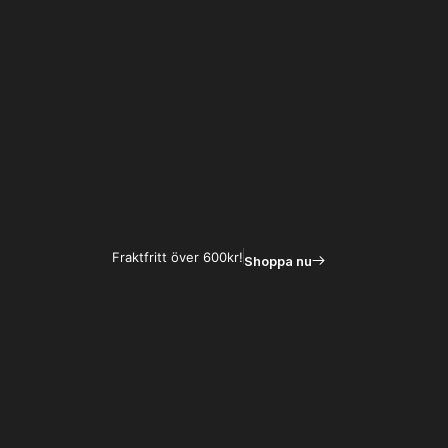
Hoppa
till
innehåll
Fraktfritt över 600kr!
Shoppa nu