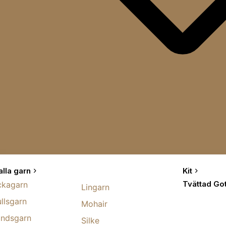
alla garn
Kit
Tvättad Got
ckagarn
Lingarn
llsgarn
Mohair
andsgarn
Silke