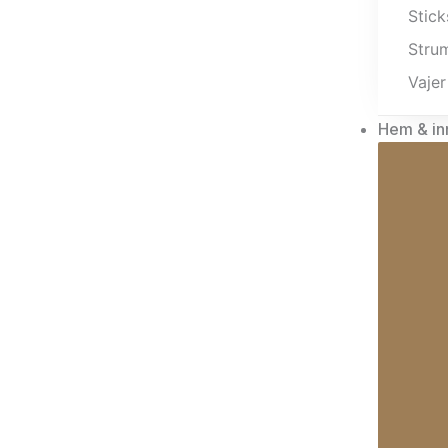
Stick
Stru
Vajer
Hem & in