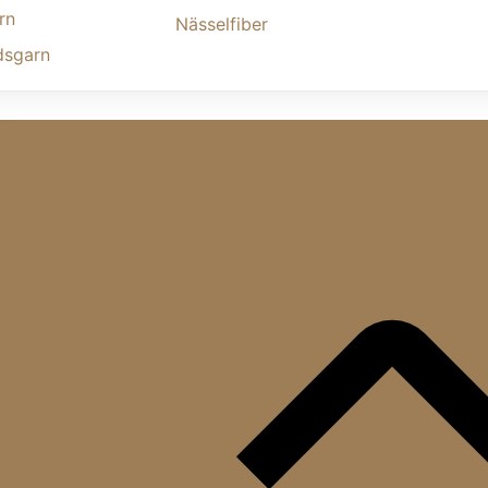
rn
Nässelfiber
dsgarn