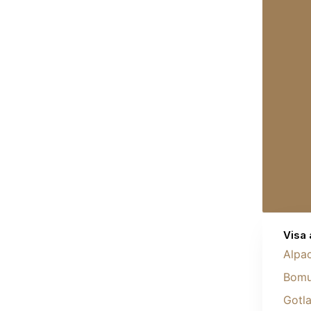
Visa 
Alpa
Bomu
Gotl