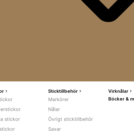
or
Sticktillbehör
Virknålar
Böcker & m
tickor
Markörer
erstickor
Nålar
a stickor
Övrigt sticktillbehör
stickor
Saxar