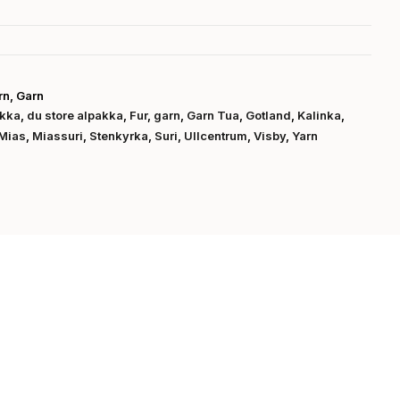
rn
,
Garn
akka
,
du store alpakka
,
Fur
,
garn
,
Garn Tua
,
Gotland
,
Kalinka
,
Mias
,
Miassuri
,
Stenkyrka
,
Suri
,
Ullcentrum
,
Visby
,
Yarn