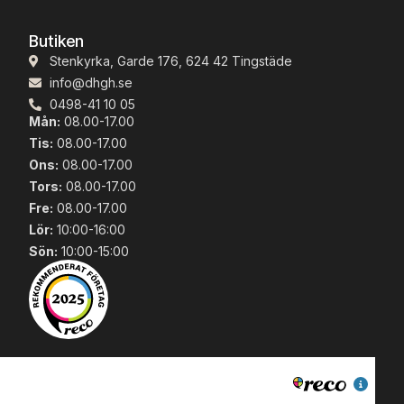
e
M
Butiken
ö
Stenkyrka, Garde 176, 624 42 Tingstäde
r
info@dhgh.se
k
0498-41 10 05
R
Mån:
08.00-17.00
o
s
Tis:
08.00-17.00
a
Ons:
08.00-17.00
3
Tors:
08.00-17.00
0
Fre:
08.00-17.00
0
Lör:
10:00-16:00
1
m
Sön:
10:00-15:00
ä
n
g
d