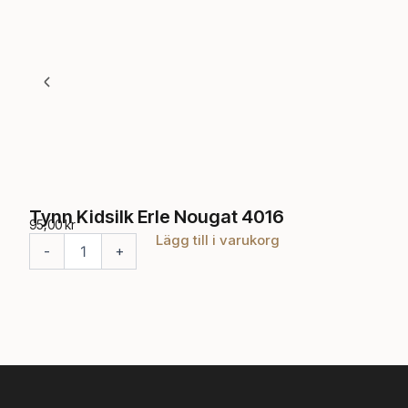
Tynn Kidsilk Erle Nougat 4016
95,00
kr
Lägg till i varukorg
T
-
+
y
n
n
K
i
d
s
i
l