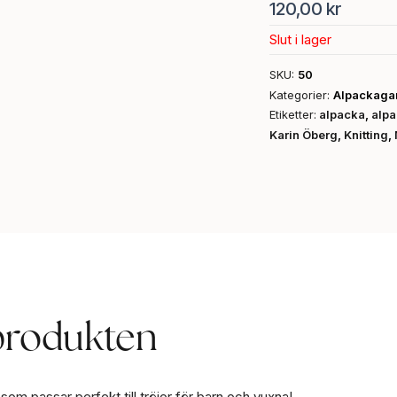
120,00
kr
Slut i lager
SKU:
50
Kategorier:
Alpackaga
Etiketter:
alpacka
,
alp
Karin Öberg
,
Knitting
,
produkten
 som passar perfekt till tröjor för barn och vuxna!