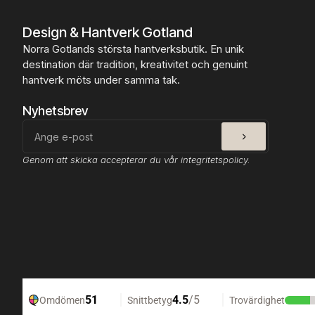
k
E
Design & Hantverk Gotland
r
Norra Gotlands största hantverksbutik. En unik
l
destination där tradition, kreativitet och genuint
e
hantverk möts under samma tak.
N
o
Nyhetsbrev
u
g
SKICKA
E-
a
post
t
Genom att skicka accepterar du vår integritetspolicy.
4
0
1
6
m
ä
n
g
d