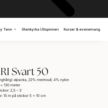
EM & INREDNING
ÖPPNA WISBY TENN
y Tenn
Stenkyrka Ullspinneri
Kurser & evenemang
RI Svart 50
ånghårig) alpacka, 22% merinoull, 4% nylon
m = 130 meter
kor: 2,5 – 3
nr: 15 m på stickor 5 = 10 cm