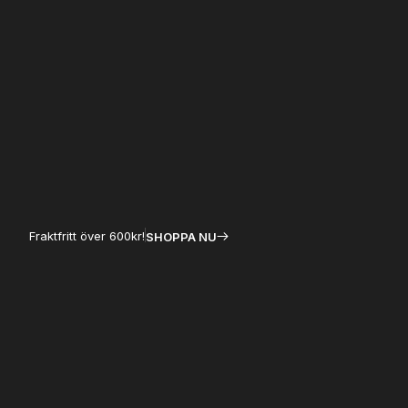
Hoppa
till
innehåll
Fraktfritt över 600kr!
SHOPPA NU