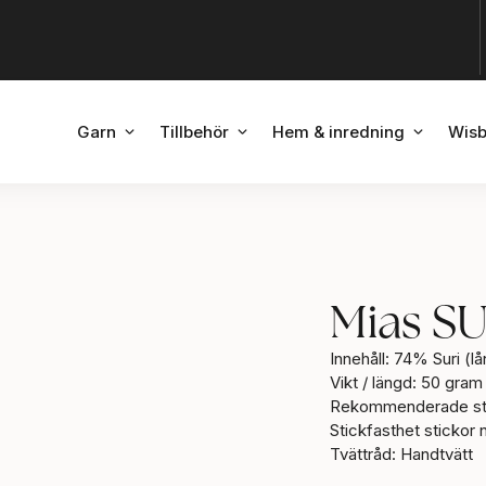
ÖPPNA GARN
ÖPPNA TILLBEHÖR
ÖPPNA H
Garn
Tillbehör
Hem & inredning
Wisb
Mias SU
Innehåll: 74% Suri (l
Vikt / längd: 50 gra
Rekommenderade stic
Stickfasthet stickor 
Tvättråd: Handtvätt