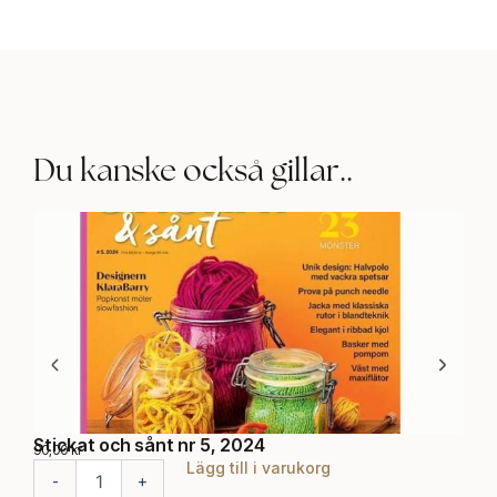
Du kanske också gillar..
Stickat och sånt nr 5, 2024
Sti
90,00
kr
85,0
Lägg till i varukorg
S
S
-
+
-
t
t