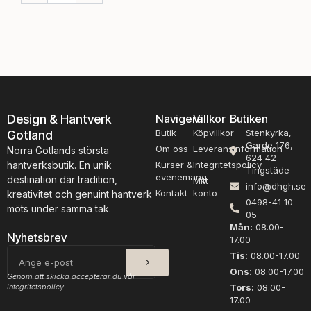
i
i
c
c
k
k
a
a
t
t
o
o
c
c
h
h
Design & Hantverk
Navigera
Villkor
Butiken
s
s
Butik
Köpvillkor
Stenkyrka,
Gotland
å
å
Garde 176,
n
n
Om oss
Leveransinformation
Norra Gotlands största
624 42
t
t
hantverksbutik. En unik
Kurser &
Integritetspolicy
Tingstäde
n
n
evenemang
destination där tradition,
Mitt
info@dhgh.se
r
r
Kontakt
konto
kreativitet och genuint hantverk
0498-41 10
5
4
möts under samma tak.
05
,
,
Mån:
08.00-
2
2
Nyhetsbrev
17.00
0
0
SKICKA
E-
Tis:
08.00-17.00
2
2
post
Ons:
08.00-17.00
4
3
Genom att skicka accepterar du vår
m
m
integritetspolicy.
Tors:
08.00-
17.00
ä
ä