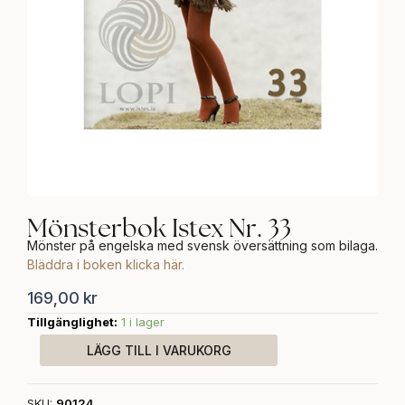
Mönsterbok Istex Nr. 33
Mönster på engelska med svensk översättning som bilaga.
Bläddra i boken klicka här.
169,00
kr
Tillgänglighet:
1 i lager
Mönsterbok
Istex
LÄGG TILL I VARUKORG
Nr.
33
mängd
SKU:
90124