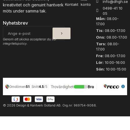
info@dhgh.se
m
Kontakt
konto
kreativitet och genuint hantverk
0498-41 10
ä
möts under samma tak.
05
n
Mån:
08.00-
g
Nyhetsbrev
17.00
d
SKICKA
E-
Tis:
08.00-17.00
post
Ons:
08.00-17.00
Genom att skicka accepterar du vår
integritetspolicy.
Tors:
08.00-
17.00
Fre:
08.00-17.00
Lör:
10:00-16:00
Sön:
10:00-15:00
© 2026 Design & Hantverk Gotland AB. Org.nr: 969754-9088.