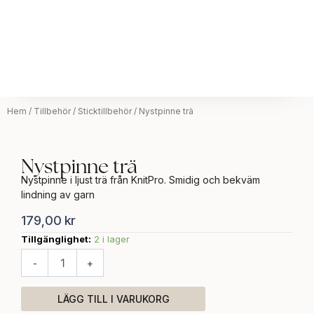
Hem
/
Tillbehör
/
Sticktillbehör
/ Nystpinne trä
Nystpinne trä
Nystpinne i ljust trä från KnitPro. Smidig och bekväm
lindning av garn
179,00
kr
Tillgänglighet:
2 i lager
Nystpinne
trä
-
+
mängd
LÄGG TILL I VARUKORG