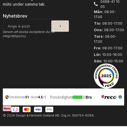
0498-41 10
a
a
möts under samma tak.
05
t
x
Mån:
08.00-
u
r
Nyhetsbrev
17.00
r
o
SKICKA
E-
Tis:
08.00-17.00
v
s
post
Ons:
08.00-17.00
i
a
Genom att skicka accepterar du vår
t
4
integritetspolicy.
Tors:
08.00-
17.00
m
0
ä
0
Fre:
08.00-17.00
n
4
Lör:
10:00-16:00
g
m
Sön:
10:00-15:00
d
ä
n
g
d
© 2026 Design & Hantverk Gotland AB. Org.nr: 969754-9088.