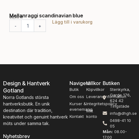
Mellanraggi scandinavian blue
Jun
89,00
kr
195,
Lägg till i varukorg
M
J
-
+
-
e
u
l
n
l
g
a
f
n
r
r
u
a
n
g
e
g
n
Design & Hantverk
Navigera
Villkor
Butiken
i
t
Butik
Köpvillkor
Stenkyrka,
Gotland
s
r
Garde 176,
c
Om oss
Leveransinformation
å
Norra Gotlands största
624 42
a
d
hantverksbutik. En unik
Kurser &
Integritetspolicy
Tingstäde
n
i
evenemang
destination där tradition,
Mitt
info@dhgh.se
d
g
Kontakt
konto
kreativitet och genuint hantverk
0498-41 10
i
t
möts under samma tak.
05
n
G
Mån:
08.00-
a
o
Nyhetsbrev
17.00