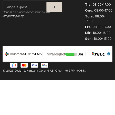
v
t
SKICKA
E-
Tis:
08.00-17.00
i
l
post
Ons:
08.00-17.00
a
a
Genom att skicka accepterar du vår
integritetspolicy.
n
Tors:
08.00-
n
17.00
b
d
l
s
Fre:
08.00-17.00
u
g
Lör:
10:00-16:00
e
a
Sön:
10:00-15:00
m
r
ä
n
n
m
g
ä
d
n
g
© 2026 Design & Hantverk Gotland AB. Org.nr: 969754-9088.
d