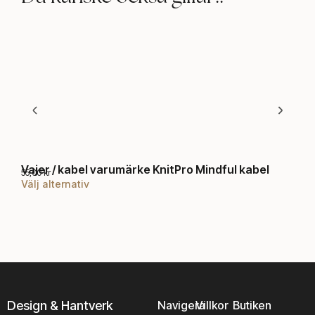
Vajer / kabel varumärke KnitPro Mindful kabel
Str
55,00
kr
99,0
Välj alternativ
Välj
D
e
n
h
ä
r
p
r
o
Design & Hantverk
Navigera
Villkor
Butiken