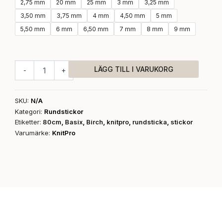
189,00 kr
2,75 mm
20 mm
25 mm
3 mm
3,25 mm
birch
80
3,50 mm
3,75 mm
4 mm
4,50 mm
5 mm
cm
5,50 mm
6 mm
6,50 mm
7 mm
8 mm
9 mm
mängd
LÄGG TILL I VARUKORG
-
+
SKU:
N/A
Kategori:
Rundstickor
Etiketter:
80cm
,
Basix
,
Birch
,
knitpro
,
rundsticka
,
stickor
Varumärke:
KnitPro