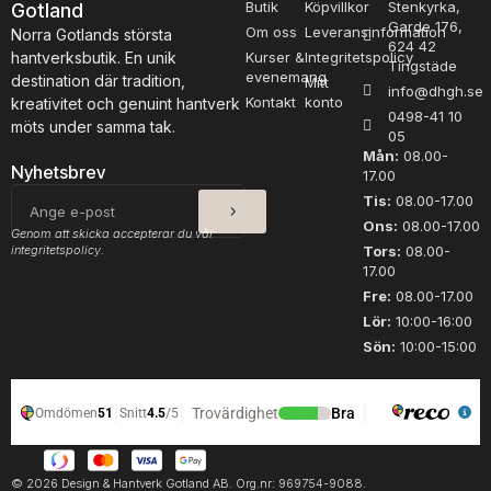
d
Butik
Köpvillkor
Stenkyrka,
Gotland
Garde 176,
u
Om oss
Leveransinformation
Norra Gotlands största
624 42
k
hantverksbutik. En unik
Kurser &
Integritetspolicy
Tingstäde
t
evenemang
destination där tradition,
Mitt
info@dhgh.se
e
Kontakt
konto
kreativitet och genuint hantverk
0498-41 10
n
möts under samma tak.
05
h
Mån:
08.00-
a
Nyhetsbrev
17.00
r
SKICKA
E-
Tis:
08.00-17.00
f
post
Ons:
08.00-17.00
Genom att skicka accepterar du vår
l
integritetspolicy.
Tors:
08.00-
e
17.00
r
Fre:
08.00-17.00
a
Lör:
10:00-16:00
v
Sön:
10:00-15:00
a
r
i
a
n
t
© 2026 Design & Hantverk Gotland AB. Org.nr: 969754-9088.
e