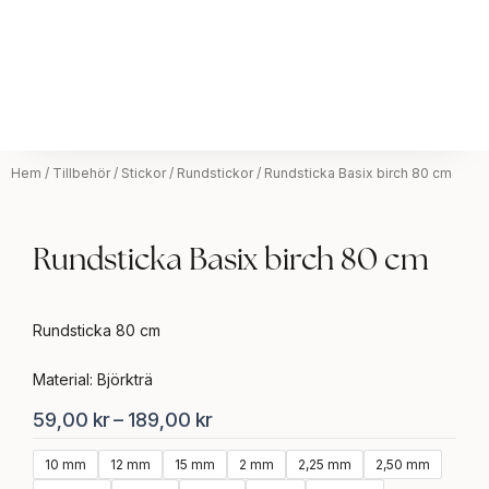
Hem
/
Tillbehör
/
Stickor
/
Rundstickor
/ Rundsticka Basix birch 80 cm
Rundsticka Basix birch 80 cm
Rundsticka 80 cm
Material: Björkträ
Prisintervall:
59,00
kr
–
189,00
kr
59,00 kr
Rundsticka
10 mm
12 mm
15 mm
2 mm
2,25 mm
2,50 mm
till
Basix