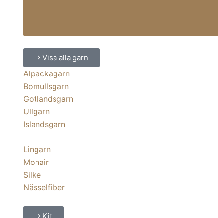
Visa alla garn
Alpackagarn
Bomullsgarn
Gotlandsgarn
Ullgarn
Islandsgarn
Lingarn
Mohair
Silke
Nässelfiber
Kit