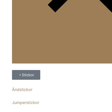
Stickor
Ändstickor
Jumperstickor