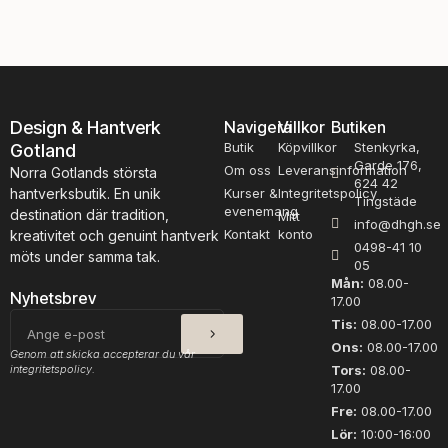
b
s
a
k
n
n
d
i
m
n
ä
g
Design & Hantverk
Navigera
Villkor
Butiken
n
s
Butik
Köpvillkor
Stenkyrka,
Gotland
g
n
Garde 176,
d
Om oss
Leveransinformation
å
Norra Gotlands största
624 42
l
hantverksbutik. En unik
Kurser &
Integritetspolicy
Tingstäde
a
evenemang
destination där tradition,
Mitt
info@dhgh.se
r
Kontakt
konto
kreativitet och genuint hantverk
0498-41 10
m
möts under samma tak.
05
ä
Mån:
08.00-
n
Nyhetsbrev
17.00
g
SKICKA
E-
Tis:
08.00-17.00
d
post
Ons:
08.00-17.00
Genom att skicka accepterar du vår
integritetspolicy.
Tors:
08.00-
17.00
Fre:
08.00-17.00
Lör:
10:00-16:00