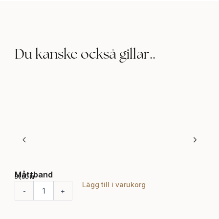
Du kanske också gillar..
Måttband
Avm
51,00
kr
54,0
Lägg till i varukorg
M
A
-
+
-
å
v
t
m
t
a