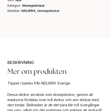
SKU:
N/A
Kategori:
Strumpstickor
Etiketter:
NDLWRX
,
strumpstickor
BESKRIVNING
Mer om produkten
Trippel i bambu från NDLWRX Sverige.
Dessa stickor används som strumpstickor, genom att
maskorna fördelas över två stickor och sen stickas med
den tredje. Skillnaden är att det bara blir två övergångar
per varv, vilket gör det snabbare och enklare att sticka till