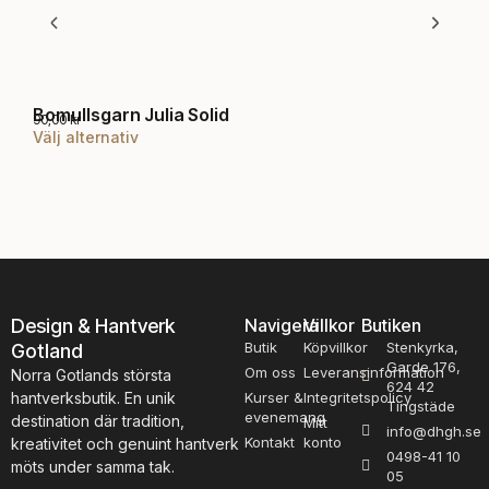
Bomullsgarn Julia Solid
Str
90,00
kr
160,
Välj alternativ
Välj
D
e
n
h
ä
r
p
r
o
Design & Hantverk
Navigera
Villkor
Butiken
d
Butik
Köpvillkor
Stenkyrka,
Gotland
Garde 176,
u
Om oss
Leveransinformation
Norra Gotlands största
624 42
k
hantverksbutik. En unik
Kurser &
Integritetspolicy
Tingstäde
t
evenemang
destination där tradition,
Mitt
info@dhgh.se
e
Kontakt
konto
kreativitet och genuint hantverk
0498-41 10
n
möts under samma tak.
05
h