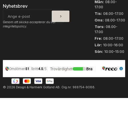
Mån:
08.00-
a
Nyhetsbrev
17.00
r
SKICKA
E-
Tis:
08.00-17.00
f
post
Ons:
08.00-17.00
Genom att skicka accepterar du vår
l
integritetspolicy.
Tors:
08.00-
e
17.00
r
Fre:
08.00-17.00
a
Lör:
10:00-16:00
v
Sön:
10:00-15:00
a
r
i
a
n
t
© 2026 Design & Hantverk Gotland AB. Org.nr: 969754-9088.
e
r
.
D
e
o
l