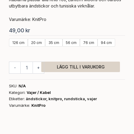
utbytbara ändstickor och tunisiska virknålar.
Varumärke: KnitPro
49,00
kr
Vajer
126 cm
20 cm
35 cm
56 cm
76 cm
94 cm
/
kabel
varumärke
KnitPro
LÄGG TILL I VARUKORG
-
+
Black
Gold
kabel
SKU:
N/A
-
Kategori:
Vajer / Kabel
Swivel
Etiketter:
ändstickor
,
knitpro
,
rundsticka
,
vajer
mängd
Varumärke:
KnitPro