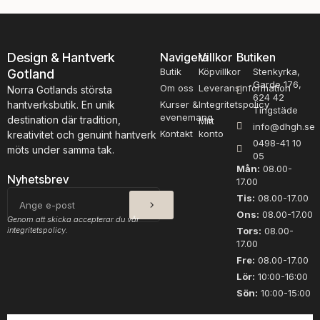
n
v
ä
l
Design & Hantverk
Navigera
Villkor
Butiken
j
Butik
Köpvillkor
Stenkyrka,
Gotland
a
Garde 176,
Om oss
Leveransinformation
Norra Gotlands största
624 42
s
hantverksbutik. En unik
Kurser &
Integritetspolicy
Tingstäde
p
evenemang
destination där tradition,
Mitt
info@dhgh.se
å
Kontakt
konto
kreativitet och genuint hantverk
p
0498-41 10
möts under samma tak.
05
r
Mån:
08.00-
o
Nyhetsbrev
17.00
d
SKICKA
E-
Tis:
08.00-17.00
u
post
Ons:
08.00-17.00
k
Genom att skicka accepterar du vår
integritetspolicy.
Tors:
08.00-
t
17.00
s
Fre:
08.00-17.00
i
Lör:
10:00-16:00
d
a
Sön:
10:00-15:00
n