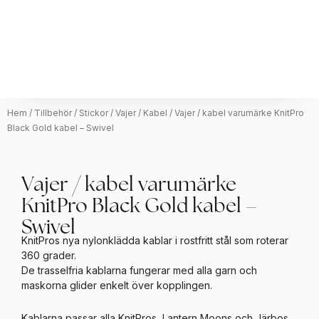
Hem
/
Tillbehör
/
Stickor
/
Vajer / Kabel
/ Vajer / kabel varumärke KnitPro
Black Gold kabel – Swivel
Vajer / kabel varumärke
KnitPro Black Gold kabel –
Swivel
KnitPros nya nylonklädda kablar i rostfritt stål som roterar
360 grader.
De trasselfria kablarna fungerar med alla garn och
maskorna glider enkelt över kopplingen.
Kablarna passar alla KnitPros, Lantern Moons och Järbos