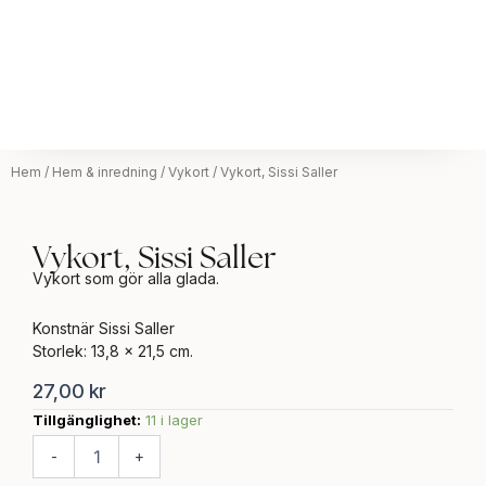
Hem
/
Hem & inredning
/
Vykort
/ Vykort, Sissi Saller
Vykort, Sissi Saller
Vykort som gör alla glada.
Konstnär Sissi Saller
Storlek: 13,8 x 21,5 cm.
27,00
kr
Tillgänglighet:
11 i lager
Vykort,
Sissi
-
+
Saller