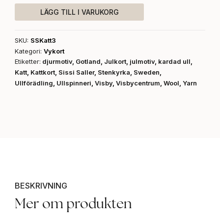
mängd
LÄGG TILL I VARUKORG
SKU:
SSKatt3
Kategori:
Vykort
Etiketter:
djurmotiv
,
Gotland
,
Julkort
,
julmotiv
,
kardad ull
,
Katt
,
Kattkort
,
Sissi Saller
,
Stenkyrka
,
Sweden
,
Ullförädling
,
Ullspinneri
,
Visby
,
Visbycentrum
,
Wool
,
Yarn
BESKRIVNING
Mer om produkten