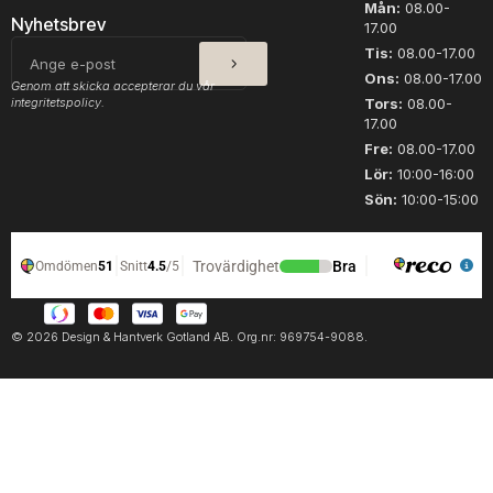
Mån:
08.00-
l
Nyhetsbrev
17.00
i
SKICKA
E-
Tis:
08.00-17.00
t
post
Ons:
08.00-17.00
e
Genom att skicka accepterar du vår
r
integritetspolicy.
Tors:
08.00-
17.00
m
ä
Fre:
08.00-17.00
n
Lör:
10:00-16:00
g
Sön:
10:00-15:00
d
© 2026 Design & Hantverk Gotland AB. Org.nr: 969754-9088.