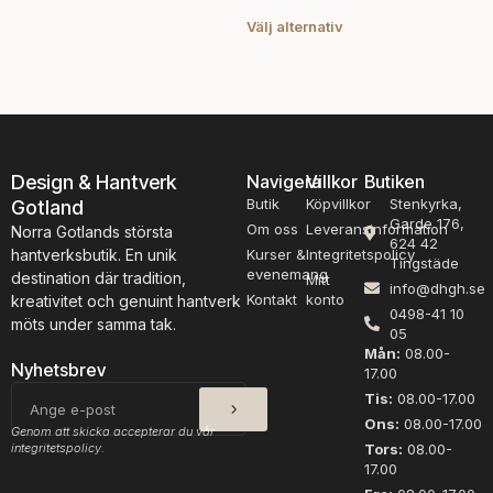
flera
på
på
Välj alternativ
varianter.
produktsidan
pro
De
olika
alternativen
kan
väljas
Design & Hantverk
Navigera
Villkor
Butiken
på
Butik
Köpvillkor
Stenkyrka,
produktsidan
Gotland
Garde 176,
Om oss
Leveransinformation
Norra Gotlands största
624 42
hantverksbutik. En unik
Kurser &
Integritetspolicy
Tingstäde
evenemang
destination där tradition,
Mitt
info@dhgh.se
Kontakt
konto
kreativitet och genuint hantverk
0498-41 10
möts under samma tak.
05
Mån:
08.00-
Nyhetsbrev
17.00
SKICKA
E-
Tis:
08.00-17.00
post
Ons:
08.00-17.00
Genom att skicka accepterar du vår
integritetspolicy.
Tors:
08.00-
17.00