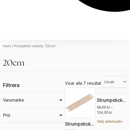
Hem
/ Produkter märkta ”20cm”
20cm
Visar alla 7 resultat
Filtrera
Prisintervall:
Prisintervall
Den
Den
99,00 kr
69,00 kr
här
här
Varumärke
Strumpstickor Basix Birch 20 cm
till
till
produkten
pro
159,00 kr
134,00 kr
69,00
kr
–
har
har
134,00
kr
Pris
flera
fler
varianter.
vari
Välj alternativ
Strumpstickor bamboo 20 cm
De
De