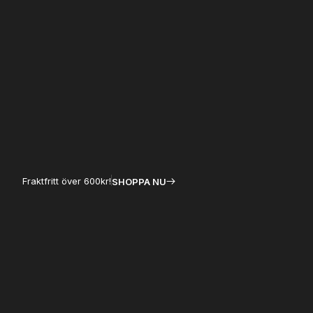
Hoppa
till
innehåll
Fraktfritt över 600kr!
SHOPPA NU