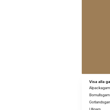
Visa alla g
Alpackagarn
Bomullsgarn
Gotlandsgar
Ullgarn