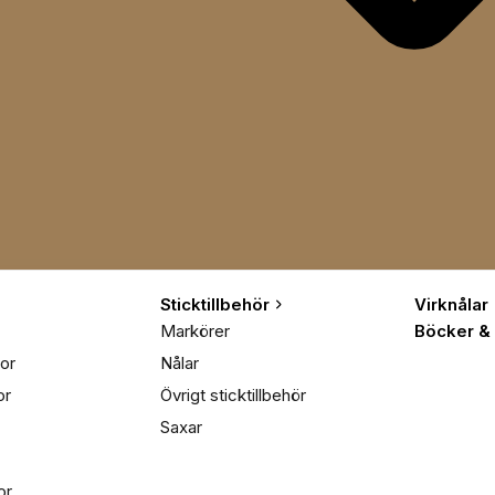
Sticktillbehör
Virknålar
Markörer
Böcker &
or
Nålar
or
Övrigt sticktillbehör
Saxar
or