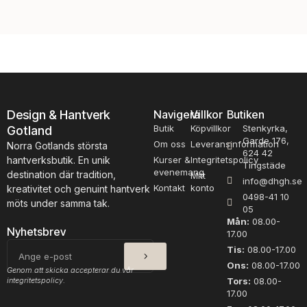
olika
olik
alternativen
alte
kan
kan
väljas
välj
på
på
produktsidan
pro
Design & Hantverk
Navigera
Villkor
Butiken
Butik
Köpvillkor
Stenkyrka,
Gotland
Garde 176,
Om oss
Leveransinformation
Norra Gotlands största
624 42
hantverksbutik. En unik
Kurser &
Integritetspolicy
Tingstäde
evenemang
destination där tradition,
Mitt
info@dhgh.se
Kontakt
konto
kreativitet och genuint hantverk
0498-41 10
möts under samma tak.
05
Mån:
08.00-
Nyhetsbrev
17.00
SKICKA
E-
Tis:
08.00-17.00
post
Ons:
08.00-17.00
Genom att skicka accepterar du vår
integritetspolicy.
Tors:
08.00-
17.00