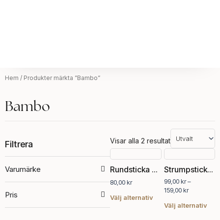
Hem
/ Produkter märkta ”Bambo”
Bambo
Visar alla 2 resultat
Filtrera
Prisintervall
Den
Den
99,00 kr
här
här
Varumärke
Rundsticka bambu, NDLWRX
Strumpstickor bamboo 20 cm
till
produkten
pro
159,00 kr
99,00
kr
–
80,00
kr
har
har
159,00
kr
Pris
flera
fler
Välj alternativ
varianter.
vari
Välj alternativ
De
De