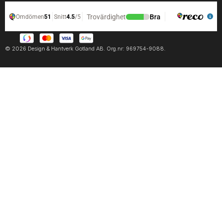
© 2026 Design & Hantverk Gotland AB. Org.nr: 969754-9088.