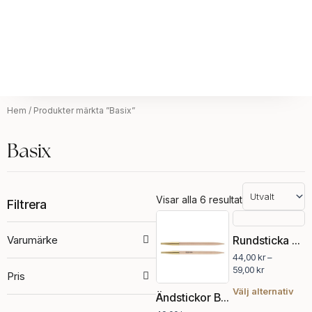
Hem
/ Produkter märkta ”Basix”
Basix
Visar alla 6 resultat
Filtrera
Prisintervall:
Prisintervall:
Den
Den
49,00 kr
44,00 kr
här
här
Varumärke
Rundsticka Basix aluminium
till
till
produkten
pro
124,00 kr
59,00 kr
44,00
kr
–
har
har
59,00
kr
Pris
flera
fler
varianter.
vari
Välj alternativ
Ändstickor Basix birch standard
De
De