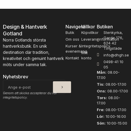
på
på
produktsidan
pro
Design & Hantverk
Navigera
Villkor
Butiken
Butik
Köpvillkor
Stenkyrka,
Gotland
Garde 176,
Om oss
Leveransinformation
Norra Gotlands största
624 42
hantverksbutik. En unik
Kurser &
Integritetspolicy
Tingstäde
evenemang
destination där tradition,
Mitt
info@dhgh.se
Kontakt
konto
kreativitet och genuint hantverk
0498-41 10
möts under samma tak.
05
Mån:
08.00-
Nyhetsbrev
17.00
SKICKA
E-
Tis:
08.00-17.00
post
Ons:
08.00-17.00
Genom att skicka accepterar du vår
integritetspolicy.
Tors:
08.00-
17.00
Fre:
08.00-17.00
Lör:
10:00-16:00
Sön:
10:00-15:00