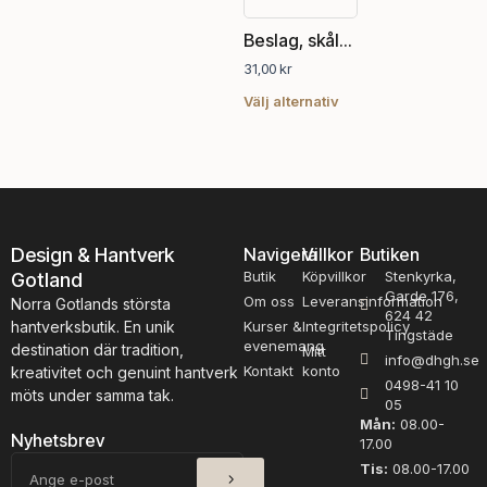
Den
här
Beslag, skålhandtag
produkten
31,00
kr
har
flera
Välj alternativ
varianter.
De
olika
alternativen
kan
väljas
Design & Hantverk
Navigera
Villkor
Butiken
på
Butik
Köpvillkor
Stenkyrka,
produktsidan
Gotland
Garde 176,
Om oss
Leveransinformation
Norra Gotlands största
624 42
hantverksbutik. En unik
Kurser &
Integritetspolicy
Tingstäde
evenemang
destination där tradition,
Mitt
info@dhgh.se
Kontakt
konto
kreativitet och genuint hantverk
0498-41 10
möts under samma tak.
05
Mån:
08.00-
Nyhetsbrev
17.00
SKICKA
E-
Tis:
08.00-17.00