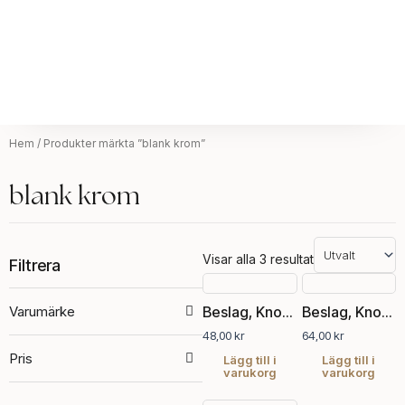
Hem
/ Produkter märkta ”blank krom”
blank krom
Visar alla 3 resultat
Filtrera
Varumärke
Beslag, Knopp
Beslag, Knopp oval blank krom
48,00
kr
64,00
kr
Pris
Lägg till i
Lägg till i
varukorg
varukorg