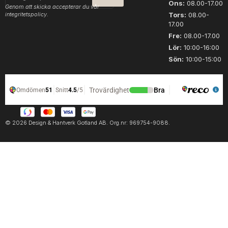
post
Ons:
08.00-17.00
Genom att skicka accepterar du vår
integritetspolicy.
Tors:
08.00-
17.00
Fre:
08.00-17.00
Lör:
10:00-16:00
Sön:
10:00-15:00
© 2026 Design & Hantverk Gotland AB. Org.nr: 969754-9088.