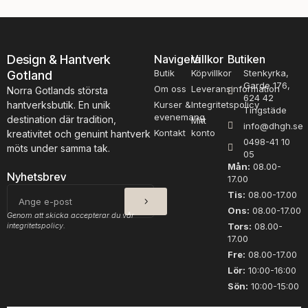
Design & Hantverk
Navigera
Villkor
Butiken
Butik
Köpvillkor
Stenkyrka,
Gotland
Garde 176,
Om oss
Leveransinformation
Norra Gotlands största
624 42
hantverksbutik. En unik
Kurser &
Integritetspolicy
Tingstäde
evenemang
destination där tradition,
Mitt
info@dhgh.se
Kontakt
konto
kreativitet och genuint hantverk
0498-41 10
möts under samma tak.
05
Mån:
08.00-
Nyhetsbrev
17.00
SKICKA
E-
Tis:
08.00-17.00
post
Ons:
08.00-17.00
Genom att skicka accepterar du vår
integritetspolicy.
Tors:
08.00-
17.00
Fre:
08.00-17.00
Lör:
10:00-16:00
Sön:
10:00-15:00