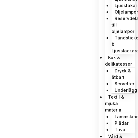
Ljusstakar
Oljelampor
Reservdela
till
oljelampor
Tändsticko
&
Ljussläckar
Kök &
delikatesser
Dryck &
ätbart
Servetter
Underlägg
Textil &
mjuka
material
Lammskin
Plädar
Tovat
Vård &