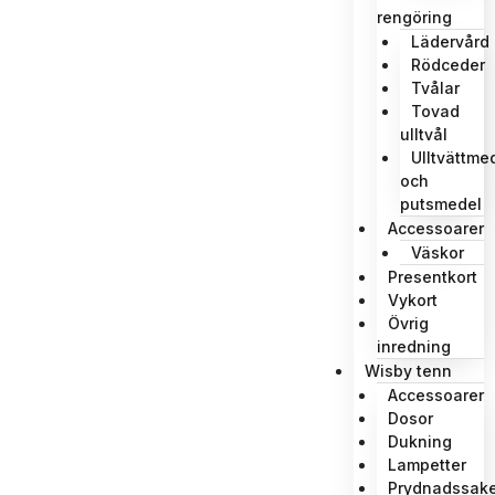
rengöring
Lädervård
Rödceder
Tvålar
Tovad
ulltvål
Ulltvättme
och
putsmedel
Accessoarer
Väskor
Presentkort
Vykort
Övrig
inredning
Wisby tenn
Accessoarer
Dosor
Dukning
Lampetter
Prydnadssake