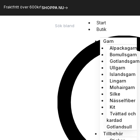
Hoppa
Fraktfritt över 600kr!
SHOPPA NU
till
innehåll
Sök
Start
Butik
Garn
Alpackagarn
Bomullsgarn
Gotlandsgarn
Ullgarn
Islandsgarn
Lingarn
Mohairgarn
Silke
Nässelfiber
Kit
Tvättad och
kardad
Gotlandsull
Tillbehör