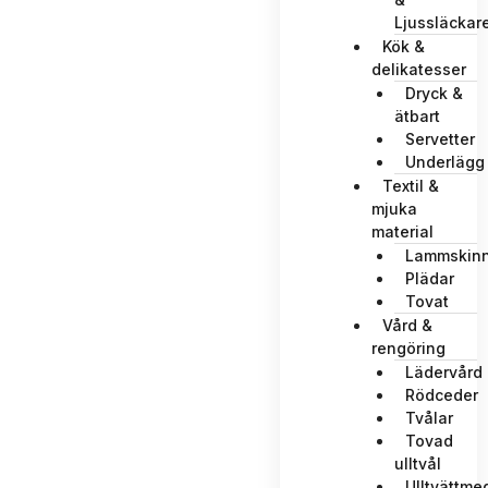
Ljussläckar
Kök &
delikatesser
Dryck &
ätbart
Servetter
Underlägg
Textil &
mjuka
material
Lammskin
Plädar
Tovat
Vård &
rengöring
Lädervård
Rödceder
Tvålar
Tovad
ulltvål
Ulltvättme