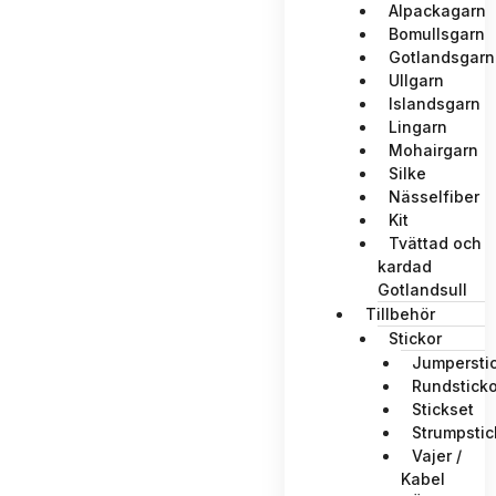
Alpackagarn
Bomullsgarn
Gotlandsgarn
Ullgarn
Islandsgarn
Lingarn
Mohairgarn
Silke
Nässelfiber
Kit
Tvättad och
kardad
Gotlandsull
Tillbehör
Stickor
Jumpersti
Rundsticko
Stickset
Strumpstic
Vajer /
Kabel