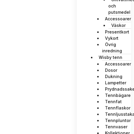
och
putsmedel
Accessoarer
Väskor
Presentkort
Vykort
Övrig
inredning
Wisby tenn
Accessoarer
Dosor
Dukning
Lampetter
Prydnadssake
Tennbägare
Tennfat
Tennflaskor
Tennljusstak
Tennpluntor
Tennvaser
Kollektioner