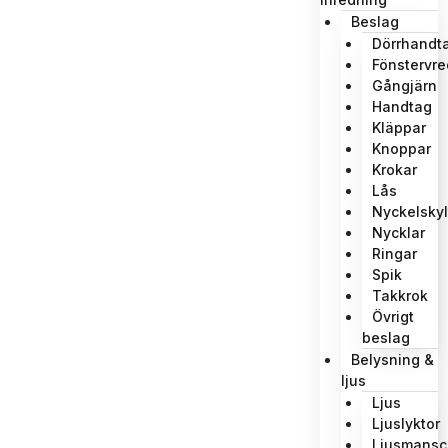
Beslag
Dörrhandt
Fönstervre
Gångjärn
Handtag
Kläppar
Knoppar
Krokar
Lås
Nyckelskyl
Nycklar
Ringar
Spik
Takkrok
Övrigt
beslag
Belysning &
ljus
Ljus
Ljuslyktor
Ljusmansc