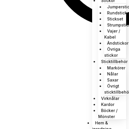
Stickor
Jumpersti
Rundsticko
Stickset
Strumpstic
Vajer /
Kabel
Ändstickor
Övriga
stickor
Sticktillbehör
Markörer
Nålar
Saxar
Övrigt
sticktillbehö
Virknålar
Kardor
Böcker /
Mönster
Hem &
inredning