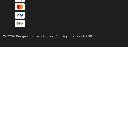
© 2026 Design & Hantverk Gotland AB. Org.nr: 969754-9088.