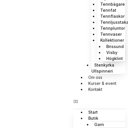
Tennbägare
Tennfat
Tennflaskor
Tennljusstak
Tennpluntor
Tennvaser
Kollektioner
Brissund
Visby
Högklint
Stenkyrka
Ullspinneri
Om oss
Kurser & event
Kontakt
Start
Butik
Garn