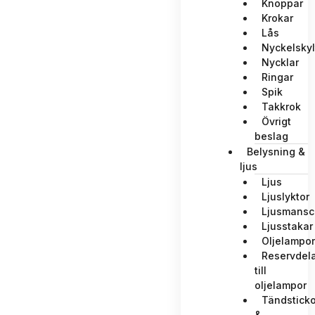
Knoppar
Krokar
Lås
Nyckelskyl
Nycklar
Ringar
Spik
Takkrok
Övrigt
beslag
Belysning &
ljus
Ljus
Ljuslyktor
Ljusmansc
Ljusstakar
Oljelampor
Reservdela
till
oljelampor
Tändsticko
&