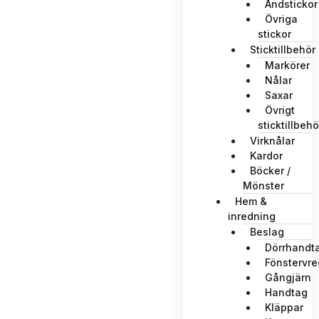
Ändstickor
Övriga
stickor
Sticktillbehör
Markörer
Nålar
Saxar
Övrigt
sticktillbehö
Virknålar
Kardor
Böcker /
Mönster
Hem &
inredning
Beslag
Dörrhandt
Fönstervre
Gångjärn
Handtag
Kläppar