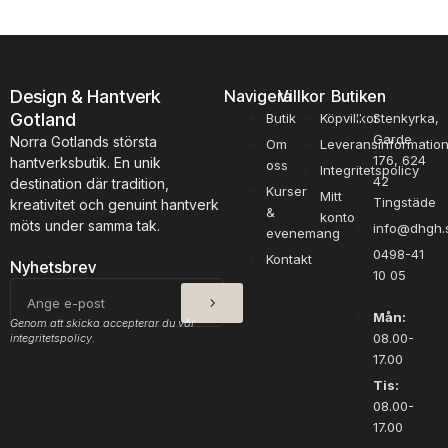
Design & Hantverk
Navigera
Villkor
Butiken
Gotland
Butik
Köpvillkor
Stenkyrka,
Garde
Norra Gotlands största
Om
Leveransinformatio
176, 624
hantverksbutik. En unik
oss
Integritetspolicy
42
destination där tradition,
Kurser
Mitt
Tingstäde
kreativitet och genuint hantverk
&
konto
möts under samma tak.
info@dhgh.
evenemang
0498-41
Kontakt
Nyhetsbrev
10 05
SKICKA
E-
post
Mån:
Genom att skicka accepterar du vår
08.00-
integritetspolicy.
17.00
Tis:
08.00-
17.00