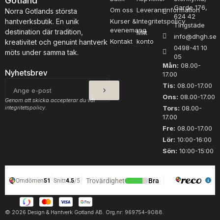
Gotland
Garde 176,
Om oss
Leveransinformation
Norra Gotlands största
624 42
hantverksbutik. En unik
Kurser &
Integritetspolicy
Tingstäde
evenemang
destination där tradition,
Mitt
info@dhgh.se
Kontakt
konto
kreativitet och genuint hantverk
0498-41 10
möts under samma tak.
05
Mån:
08.00-
Nyhetsbrev
17.00
SKICKA
E-
Tis:
08.00-17.00
post
Ons:
08.00-17.00
Genom att skicka accepterar du vår
integritetspolicy.
Tors:
08.00-
17.00
Fre:
08.00-17.00
Lör:
10:00-16:00
Sön:
10:00-15:00
© 2026 Design & Hantverk Gotland AB. Org.nr: 969754-9088.