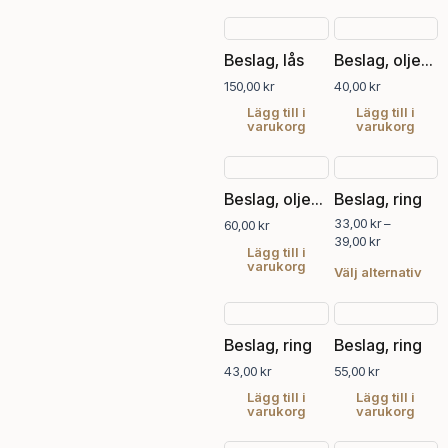
Beslag, lås
Beslag, oljebränd plattjärnskrok, 10 cm
150,00
kr
40,00
kr
Lägg till i
Lägg till i
varukorg
varukorg
Prisintervall:
Den
33,00 kr
här
Beslag, oljebränd rundjärnskrok, 7 cm
Beslag, ring
till
pro
39,00 kr
33,00
kr
–
60,00
kr
har
39,00
kr
fler
Lägg till i
varukorg
vari
Välj alternativ
De
olik
alte
Beslag, ring
Beslag, ring
kan
43,00
kr
55,00
kr
välj
på
Lägg till i
Lägg till i
varukorg
varukorg
pro