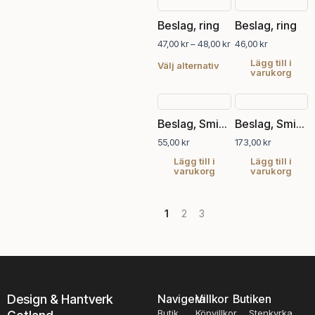
Prisintervall:
Den
47,00 kr
här
Beslag, ring
Beslag, ring
till
produkten
48,00 kr
47,00
kr
–
48,00
kr
46,00
kr
har
flera
Lägg till i
Välj alternativ
varukorg
varianter.
De
olika
alternativen
Beslag, Smideskrok 5 cm
Beslag, Smideskrok, 2 krokar 15 cm
kan
55,00
kr
173,00
kr
väljas
Lägg till i
Lägg till i
på
varukorg
varukorg
produktsidan
1
2
3
Design & Hantverk
Navigera
Villkor
Butiken
Butik
Köpvillkor
Stenkyrka,