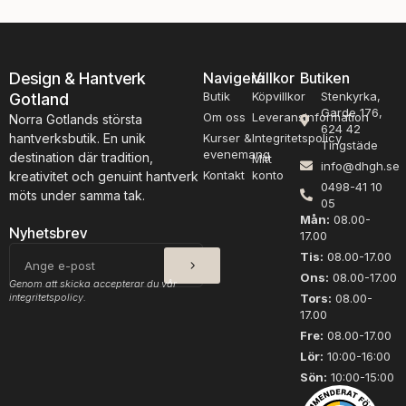
Design & Hantverk
Navigera
Villkor
Butiken
Butik
Köpvillkor
Stenkyrka,
Gotland
Garde 176,
Om oss
Leveransinformation
Norra Gotlands största
624 42
hantverksbutik. En unik
Kurser &
Integritetspolicy
Tingstäde
evenemang
destination där tradition,
Mitt
info@dhgh.se
Kontakt
konto
kreativitet och genuint hantverk
0498-41 10
möts under samma tak.
05
Mån:
08.00-
Nyhetsbrev
17.00
SKICKA
E-
Tis:
08.00-17.00
post
Ons:
08.00-17.00
Genom att skicka accepterar du vår
integritetspolicy.
Tors:
08.00-
17.00
Fre:
08.00-17.00
Lör:
10:00-16:00
Sön:
10:00-15:00