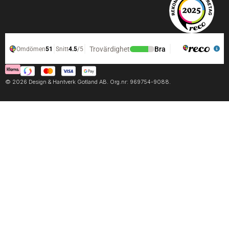
© 2026 Design & Hantverk Gotland AB. Org.nr: 969754-9088.