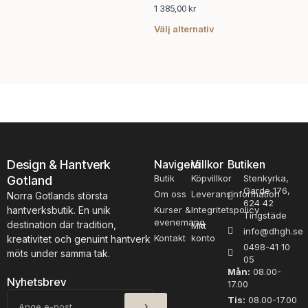
olika
1 385,00
kr
alternativen
Välj alternativ
kan
väljas
på
produktsidan
Design & Hantverk
Navigera
Villkor
Butiken
Butik
Köpvillkor
Stenkyrka,
Gotland
Garde 176,
Om oss
Leveransinformation
Norra Gotlands största
624 42
hantverksbutik. En unik
Kurser &
Integritetspolicy
Tingstäde
evenemang
destination där tradition,
Mitt
info@dhgh.se
Kontakt
konto
kreativitet och genuint hantverk
0498-41 10
möts under samma tak.
05
Mån:
08.00-
Nyhetsbrev
17.00
SKICKA
E-
Tis:
08.00-17.00