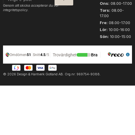
post
Ons:
08.00-17.00
Genom att skicka accepterar du vår
integritetspolicy.
Tors:
08.00-
17.00
Fre:
08.00-17.00
Lör:
10:00-16:00
Sön:
10:00-15:00
© 2026 Design & Hantverk Gotland AB. Org.nr: 969754-9088.