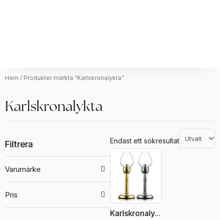
Hem
/ Produkter märkta ”Karlskronalykta”
Karlskronalykta
Endast ett sökresultat
Filtrera
Den
här
Varumärke
produkten
har
Pris
flera
varianter.
Karlskronalykta
De