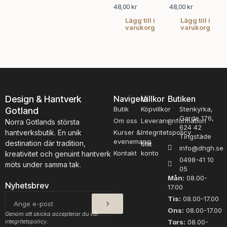
kan
kan
48,00
kr
48,00
kr
väljas
välj
Lägg till i
Lägg till i
varukorg
varukorg
på
på
produktsidan
pro
Design & Hantverk
Navigera
Villkor
Butiken
Butik
Köpvillkor
Stenkyrka,
Gotland
Garde 176,
Om oss
Leveransinformation
Norra Gotlands största
624 42
hantverksbutik. En unik
Kurser &
Integritetspolicy
Tingstäde
evenemang
destination där tradition,
Mitt
info@dhgh.se
Kontakt
konto
kreativitet och genuint hantverk
0498-41 10
möts under samma tak.
05
Mån:
08.00-
Nyhetsbrev
17.00
SKICKA
E-
Tis:
08.00-17.00
post
Ons:
08.00-17.00
Genom att skicka accepterar du vår
integritetspolicy.
Tors:
08.00-