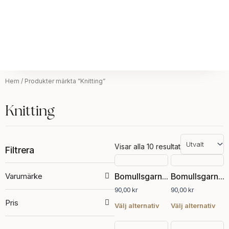
Hem
/ Produkter märkta ”Knitting”
Knitting
Visar alla 10 resultat
Filtrera
Den
Den
här
här
Varumärke
Bomullsgarn Julia Print
Bomullsgarn Julia Solid
produkten
pro
90,00
kr
90,00
kr
har
har
Pris
flera
fler
Välj alternativ
Välj alternativ
varianter.
vari
De
De
Den