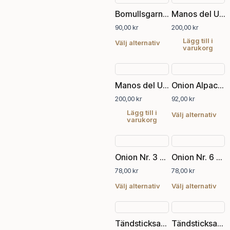
olika
olik
här
Bomullsgarn Julia Stripe
Manos del Uruguay Maxima Concord
alternativen
alte
produkten
kan
kan
90,00
kr
200,00
kr
har
väljas
välj
flera
Lägg till i
Välj alternativ
varukorg
på
på
varianter.
produktsidan
pro
De
Den
olika
här
alternativen
Manos del Uruguay Maxima Svart
Onion Alpacka+Merino+Nässla
pro
kan
200,00
kr
92,00
kr
har
väljas
fler
Lägg till i
Välj alternativ
på
varukorg
vari
produktsidan
De
Den
Den
olik
här
här
alte
Onion Nr. 3 Ekologisk Ull+Nässla
Onion Nr. 6 Ekologisk Ull+Nässla
produkten
pro
kan
78,00
kr
78,00
kr
har
har
välj
flera
fler
Välj alternativ
Välj alternativ
på
varianter.
vari
pro
De
De
olika
olik
Tändsticksask, frökapslar
Tändsticksask, sommarfrön
alternativen
alte