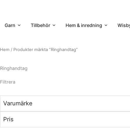
Öppna Garn
Öppna Tillbehör
Öppna Hem 
Garn
Tillbehör
Hem & inredning
Wisb
Hem
/ Produkter märkta ”Ringhandtag”
Ringhandtag
Filtrera
Varumärke
Pris