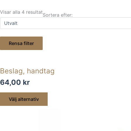
Visar alla 4 resultat
Sortera efter:
Rensa filter
Den
här
Beslag, handtag
produkten
64,00
kr
har
flera
Välj alternativ
varianter.
De
olika
alternativen
kan