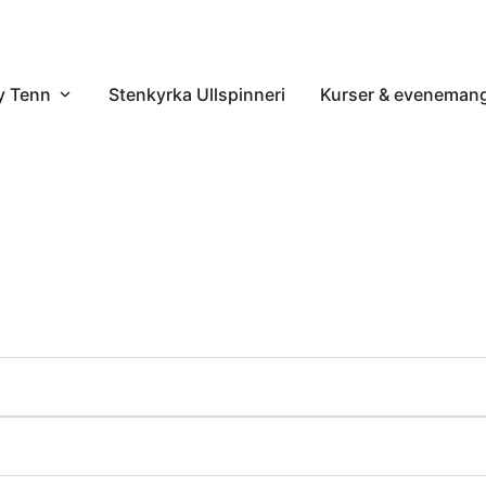
& inredning
Öppna Wisby Tenn
y Tenn
Stenkyrka Ullspinneri
Kurser & eveneman