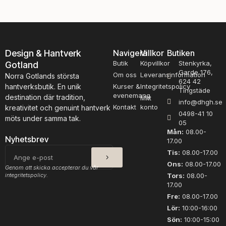
Design & Hantverk
Navigera
Villkor
Butiken
Butik
Köpvillkor
Stenkyrka,
Gotland
Garde 176,
Om oss
Leveransinformation
Norra Gotlands största
624 42
hantverksbutik. En unik
Kurser &
Integritetspolicy
Tingstäde
evenemang
destination där tradition,
Mitt
info@dhgh.se
Kontakt
konto
kreativitet och genuint hantverk
0498-41 10
möts under samma tak.
05
Mån:
08.00-
Nyhetsbrev
17.00
SKICKA
E-
Tis:
08.00-17.00
post
Ons:
08.00-17.00
Genom att skicka accepterar du vår
integritetspolicy.
Tors:
08.00-
17.00
Fre:
08.00-17.00
Lör:
10:00-16:00
Sön:
10:00-15:00