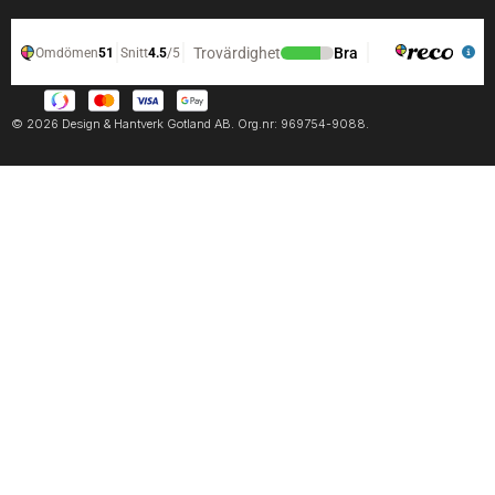
© 2026 Design & Hantverk Gotland AB. Org.nr: 969754-9088.