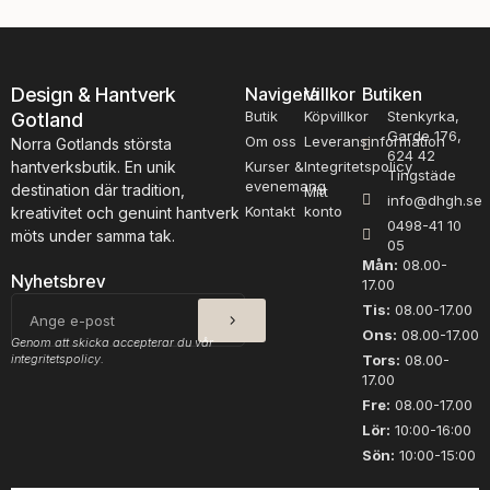
Design & Hantverk
Navigera
Villkor
Butiken
Butik
Köpvillkor
Stenkyrka,
Gotland
Garde 176,
Om oss
Leveransinformation
Norra Gotlands största
624 42
hantverksbutik. En unik
Kurser &
Integritetspolicy
Tingstäde
evenemang
destination där tradition,
Mitt
info@dhgh.se
Kontakt
konto
kreativitet och genuint hantverk
0498-41 10
möts under samma tak.
05
Mån:
08.00-
Nyhetsbrev
17.00
SKICKA
E-
Tis:
08.00-17.00
post
Ons:
08.00-17.00
Genom att skicka accepterar du vår
integritetspolicy.
Tors:
08.00-
17.00
Fre:
08.00-17.00
Lör:
10:00-16:00
Sön:
10:00-15:00