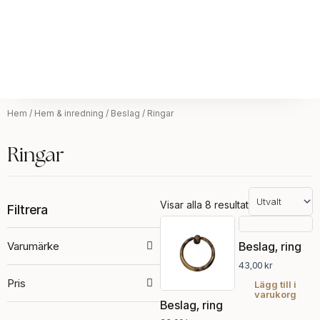
Hem
/
Hem & inredning
/
Beslag
/ Ringar
Ringar
Visar alla 8 resultat
Filtrera
Prisintervall:
Den
33,00 kr
här
Varumärke
Beslag, ring
till
produkten
39,00 kr
43,00
kr
har
Pris
flera
Lägg till i
varukorg
varianter.
Beslag, ring
De