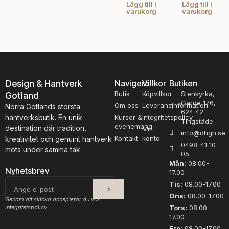
Lägg till i
Lägg till i
på
varukorg
varukorg
produktsidan
Design & Hantverk
Navigera
Villkor
Butiken
Butik
Köpvillkor
Stenkyrka,
Gotland
Garde 176,
Om oss
Leveransinformation
Norra Gotlands största
624 42
hantverksbutik. En unik
Kurser &
Integritetspolicy
Tingstäde
evenemang
destination där tradition,
Mitt
info@dhgh.se
Kontakt
konto
kreativitet och genuint hantverk
0498-41 10
möts under samma tak.
05
Mån:
08.00-
Nyhetsbrev
17.00
SKICKA
E-
Tis:
08.00-17.00
post
Ons:
08.00-17.00
Genom att skicka accepterar du vår
integritetspolicy.
Tors:
08.00-
17.00
Fre:
08.00-17.00