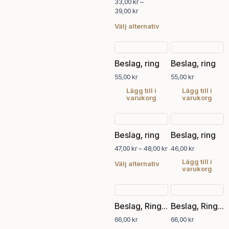
33,00
kr
–
olika
39,00
kr
alternativen
Välj alternativ
kan
väljas
på
produktsidan
Beslag, ring
Beslag, ring
55,00
kr
55,00
kr
Lägg till i
Lägg till i
varukorg
varukorg
Prisintervall:
Den
47,00 kr
här
Beslag, ring
Beslag, ring
till
produkten
48,00 kr
47,00
kr
–
48,00
kr
46,00
kr
har
flera
Lägg till i
Välj alternativ
varukorg
varianter.
De
olika
alternativen
Beslag, Ringhandtag gammal antik
Beslag, Ringhandtag svart antik
kan
66,00
kr
66,00
kr
väljas