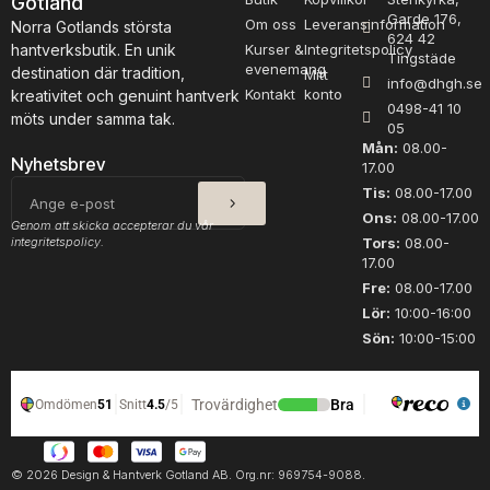
Gotland
Garde 176,
Om oss
Leveransinformation
Norra Gotlands största
624 42
hantverksbutik. En unik
Kurser &
Integritetspolicy
Tingstäde
evenemang
destination där tradition,
Mitt
info@dhgh.se
Kontakt
konto
kreativitet och genuint hantverk
0498-41 10
möts under samma tak.
05
Mån:
08.00-
Nyhetsbrev
17.00
SKICKA
E-
Tis:
08.00-17.00
post
Ons:
08.00-17.00
Genom att skicka accepterar du vår
integritetspolicy.
Tors:
08.00-
17.00
Fre:
08.00-17.00
Lör:
10:00-16:00
Sön:
10:00-15:00
© 2026 Design & Hantverk Gotland AB. Org.nr: 969754-9088.