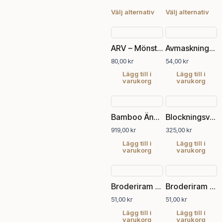
flera
fler
på
på
varianter.
vari
produktsidan
pro
Välj alternativ
Välj alternativ
De
De
olika
olik
alternativen
alte
ARV – Mönsterhäfte 3
Avmaskningsnålar
kan
kan
80,00
kr
54,00
kr
väljas
välj
på
på
Lägg till i
Lägg till i
varukorg
varukorg
produktsidan
pro
Bamboo Ändstickor set
Blockningsvajer
919,00
kr
325,00
kr
Lägg till i
Lägg till i
varukorg
varukorg
Broderiram 10 cm
Broderiram 15 cm
51,00
kr
51,00
kr
Lägg till i
Lägg till i
varukorg
varukorg