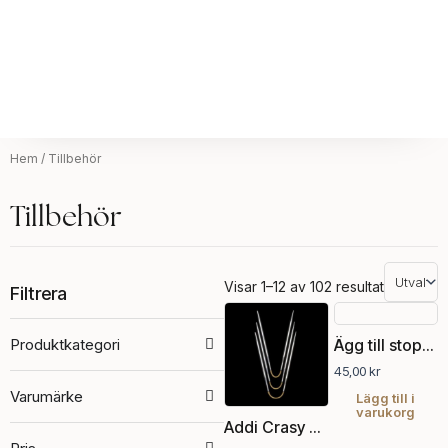
Hem
/ Tillbehör
Tillbehör
Visar 1–12 av 102 resultat
Filtrera
Den
här
Produktkategori
Ägg till stoppning
produkten
45,00
kr
har
Varumärke
flera
Lägg till i
varukorg
varianter.
Addi Crasy Trio
De