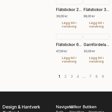
Flätstickor 2,5 och 4 mm
Flätstickor 3.25, 4.00 och 5.50 mm
39,00
kr
99,00
kr
Lägg till i
Lägg till i
varukorg
varukorg
Flätstickor 6 och 8 mm
Garnfördelare och stickfingerborg
47,00
kr
30,00
kr
Lägg till i
Lägg till i
varukorg
varukorg
1
2
3
4
…
7
8
9
Design & Hantverk
Navigera
Villkor
Butiken
Butik
Köpvillkor
Stenkyrka,