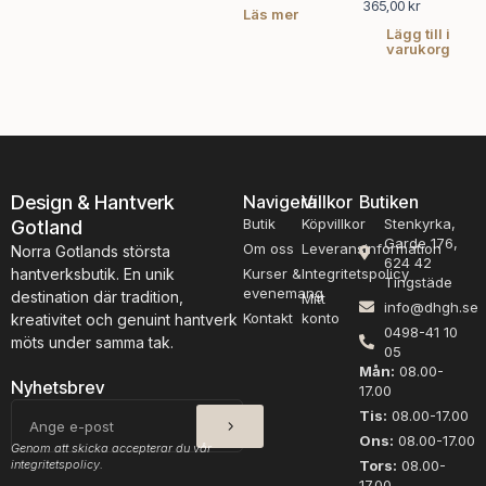
365,00
kr
Läs mer
Lägg till i
varukorg
Design & Hantverk
Navigera
Villkor
Butiken
Butik
Köpvillkor
Stenkyrka,
Gotland
Garde 176,
Om oss
Leveransinformation
Norra Gotlands största
624 42
hantverksbutik. En unik
Kurser &
Integritetspolicy
Tingstäde
evenemang
destination där tradition,
Mitt
info@dhgh.se
Kontakt
konto
kreativitet och genuint hantverk
0498-41 10
möts under samma tak.
05
Mån:
08.00-
Nyhetsbrev
17.00
SKICKA
E-
Tis:
08.00-17.00
post
Ons:
08.00-17.00
Genom att skicka accepterar du vår
integritetspolicy.
Tors:
08.00-
17.00