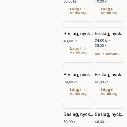
65,00
kr
40,00
kr
Lägg till i
Lägg till i
varukorg
varukorg
Prisintervall:
Den
34,00 kr
här
Beslag, nyckelskylt
Beslag, nyckelskylt
till
pro
38,00 kr
34,00
kr
–
43,00
kr
har
38,00
kr
fler
Lägg till i
varukorg
vari
Välj alternativ
De
olik
alte
Beslag, nyckelskylt
Beslag, nyckelskylt
kan
34,00
kr
45,00
kr
välj
på
Lägg till i
Lägg till i
varukorg
varukorg
pro
Beslag, nyckelskylt
Beslag, nyckelskylt
53,00
kr
46,00
kr