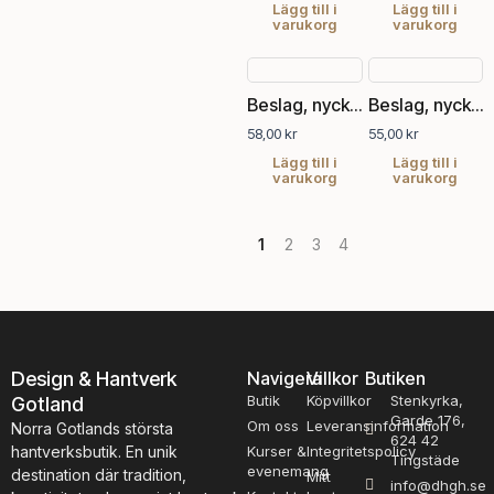
Lägg till i
Lägg till i
varukorg
varukorg
Beslag, nyckelskylt
Beslag, nyckelskylt
58,00
kr
55,00
kr
Lägg till i
Lägg till i
varukorg
varukorg
1
2
3
4
Design & Hantverk
Navigera
Villkor
Butiken
Butik
Köpvillkor
Stenkyrka,
Gotland
Garde 176,
Om oss
Leveransinformation
Norra Gotlands största
624 42
hantverksbutik. En unik
Kurser &
Integritetspolicy
Tingstäde
evenemang
destination där tradition,
Mitt
info@dhgh.se