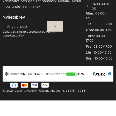
Kontakt
konto
kreativitet och genuint hantverk
0498-41 10
möts under samma tak.
05
Mån:
08.00-
Nyhetsbrev
17.00
SKICKA
E-
Tis:
08.00-17.00
post
Ons:
08.00-17.00
Genom att skicka accepterar du vår
integritetspolicy.
Tors:
08.00-
17.00
Fre:
08.00-17.00
Lör:
10:00-16:00
Sön:
10:00-15:00
© 2026 Design & Hantverk Gotland AB. Org.nr: 969754-9088.