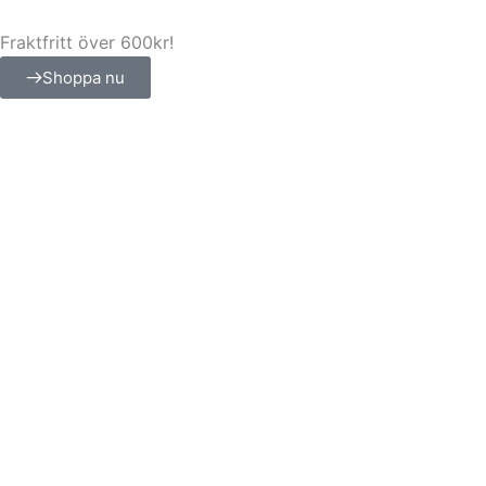
Hoppa
till
Fraktfritt över 600kr!
innehåll
Shoppa nu