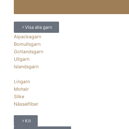
Visa alla garn
Alpackagarn
Bomullsgarn
Gotlandsgarn
Ullgarn
Islandsgarn
Lingarn
Mohair
Silke
Nässelfiber
Kit