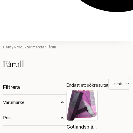
Hem
/ Produkter märkta ”Fårull”
Fårull
Endast ett sökresultat
Filtrera
Varumärke
Pris
Gotlandspläd, rosa /naturvit