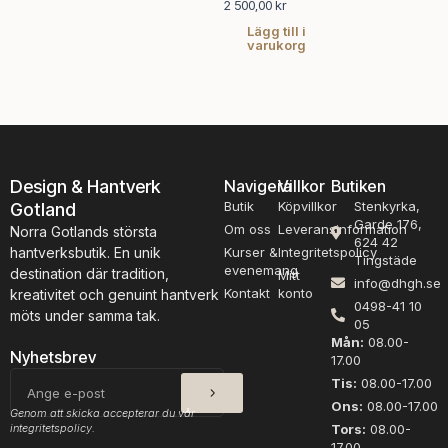
2 500,00
kr
Lägg till i
varukorg
Design & Hantverk
Navigera
Villkor
Butiken
Butik
Köpvillkor
Stenkyrka,
Gotland
Garde 176,
Om oss
Leveransinformation
Norra Gotlands största
624 42
hantverksbutik. En unik
Kurser &
Integritetspolicy
Tingstäde
evenemang
destination där tradition,
Mitt
info@dhgh.se
Kontakt
konto
kreativitet och genuint hantverk
0498-41 10
möts under samma tak.
05
Mån:
08.00-
Nyhetsbrev
17.00
SKICKA
E-
Tis:
08.00-17.00
post
Ons:
08.00-17.00
Genom att skicka accepterar du vår
integritetspolicy.
Tors:
08.00-
17.00